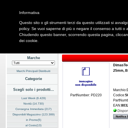
Informativa
Questo sito o gli strumenti terzi da questo utilizzati si avvalg
Home
Listino
Marchi
Dati Cliente
Servizi
Company
policy. Se vuoi saperne di più o negare il consenso a tutti o 
Chiudendo questo banner, scorrendo questa pagina, cliccando
Hardware
Software
Fotografia
Telefonia
Audio Video
Ene
dei cookie.
Home
/
Listino
/
Hardware
/
Case
Marche
DimasTec
25mm, Bl
Marchi Principali Distribuiti
Categorie
Scegli solo i prodotti...
Marchio:
Codice:
5
PartNumber: PD220
Last Week (6.429)
PartNumb
Novità (14.730)
EAN:
803
Consegna Immediata (217)
Dispon
Disponibili Magazzino (123.389)
Notifica 
in Promo(5)
al Costo(13)