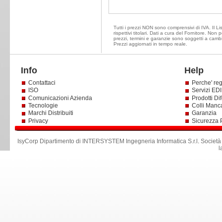
Tutti i prezzi NON sono comprensivi di IVA. Il Li
rispettivi titolari. Dati a cura del Fornitore. Non
prezzi, termini e garanzie sono soggetti a cambi
Prezzi aggiornati in tempo reale.
Info
Help
Contattaci
Perche' reg
ISO
Servizi EDI 
Comunicazioni Azienda
Prodotti Dif
Tecnologie
Colli Manc
Marchi Distribuiti
Garanzia
Privacy
Sicurezza 
IsyCorp Dipartimento di INTERSYSTEM Ingegneria Informatica S.r.l
.
Società
l