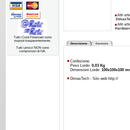
Altri art
DimasT
Altri art
Hardwar
Tutti i Costi Finanziari sono
.
esposti trasparentemente.
Descrizione
Garanzie
Tutti i prezzi NON sono
comprensivi di IVA.
Confezione:
Peso Lordo:
0,03 Kg
Dimensioni Lorde:
100x100x100 m
DimasTech - Sito web:
http://