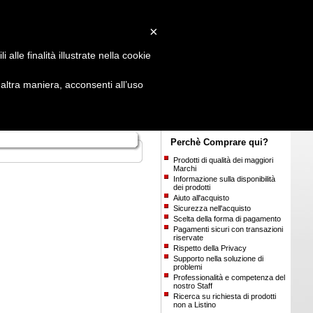
Login
/
Registrati
×
alle finalità illustrate nella cookie
ltra maniera, acconsenti all’uso
Perchè Comprare qui?
Prodotti di qualità dei maggiori
Marchi
Informazione sulla disponibilità
dei prodotti
Aiuto all'acquisto
Sicurezza nell'acquisto
Scelta della forma di pagamento
Pagamenti sicuri con transazioni
riservate
Rispetto della Privacy
Supporto nella soluzione di
problemi
Professionalità e competenza del
nostro Staff
Ricerca su richiesta di prodotti
non a Listino