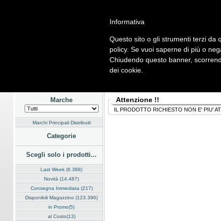
Informativa
Questo sito o gli strumenti terzi da q
Home
Listino
Marchi
Dati Cliente
Servizi
Company
policy. Se vuoi saperne di più o neg
Chiudendo questo banner, scorrendo
Hardware
Software
Fotografia
Telefonia
Audio Video
En
dei cookie.
Home
/
Listino
Attenzione !!
Marche
IL PRODOTTO RICHIESTO NON E' PIU' A
Marchi Principali Distribuiti
Categorie
Scegli solo i prodotti...
Last Week (6.388)
Novità (14.487)
Consegna Immediata (217)
Disponibili Magazzino (123.396)
in Promo(5)
al Costo(13)