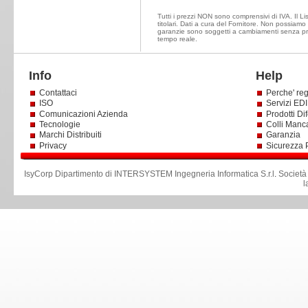
Tutti i prezzi NON sono comprensivi di IVA. Il Li
titolari. Dati a cura del Fornitore. Non possiamo e
garanzie sono soggetti a cambiamenti senza prea
tempo reale.
Info
Help
Contattaci
Perche' reg
ISO
Servizi EDI 
Comunicazioni Azienda
Prodotti Dif
Tecnologie
Colli Manc
Marchi Distribuiti
Garanzia
Privacy
Sicurezza 
IsyCorp Dipartimento di INTERSYSTEM Ingegneria Informatica S.r.l
.
Società
l