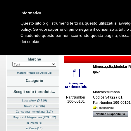
Informativa
Questo sito o gli strumenti terzi da questo utilizzati si avvalg
Home
Listino
Marchi
Dati Cliente
Servizi
Company
policy. Se vuoi saperne di più o negare il consenso a tutti o
Chiudendo questo banner, scorrendo questa pagina, cliccand
Hardware
Software
Fotografia
Telefonia
Audio Video
Ene
dei cookie.
Home
/
Listino
/
Hardware
/
Networking Wireless
Marche
Mimosa,c5x,Modular Ra
Ip67
Marchi Principali Distribuiti
Categorie
Scegli solo i prodotti...
Marchio:
Mimosa
Codice:
547227.01
PartNumber:
Last Week (5.716)
100-00101
PartNumber:
100-00101
Novità (14.586)
Ordinabile
Consegna Immediata (217)
Notifica Disponibilità
Disponibili Magazzino (123.372)
in Promo(5)
al Costo(13)