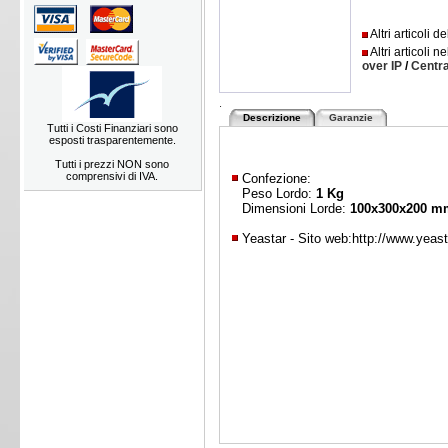
Altri articoli 
Altri articoli n
over IP
/
Centra
.
Descrizione
Garanzie
Tutti i Costi Finanziari sono
esposti trasparentemente.
Tutti i prezzi NON sono
comprensivi di IVA.
Confezione:
Peso Lordo:
1 Kg
Dimensioni Lorde:
100x300x200 m
Yeastar - Sito web:
http://www.yeas