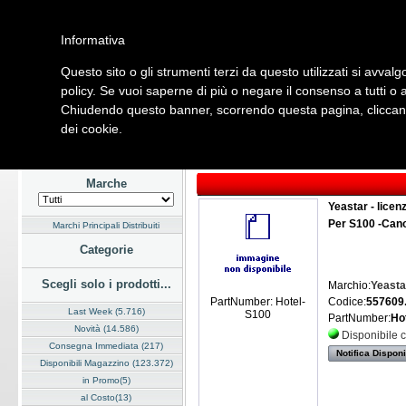
Informativa
Questo sito o gli strumenti terzi da questo utilizzati si avvalg
Home
Listino
Marchi
Dati Cliente
Servizi
Company
policy. Se vuoi saperne di più o negare il consenso a tutti o 
Chiudendo questo banner, scorrendo questa pagina, cliccando
Hardware
Software
Fotografia
Telefonia
Audio Video
Ene
dei cookie.
Home
/
Listino
/
Telefonia
/
Voice over IP
Marche
Yeastar - licen
Per S100 -Can
Marchi Principali Distribuiti
Categorie
Scegli solo i prodotti...
Marchio:
Yeasta
Codice:
557609
PartNumber: Hotel-
Last Week (5.716)
S100
PartNumber:
Ho
Novità (14.586)
Disponibile 
Consegna Immediata (217)
Notifica Disponi
Disponibili Magazzino (123.372)
in Promo(5)
al Costo(13)