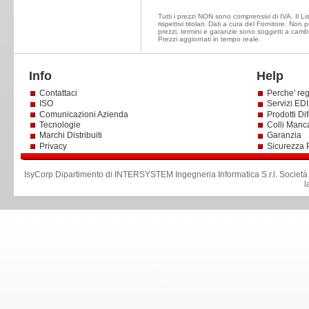
Tutti i prezzi NON sono comprensivi di IVA. Il Li
rispettivi titolari. Dati a cura del Fornitore. Non
prezzi, termini e garanzie sono soggetti a cambi
Prezzi aggiornati in tempo reale.
Info
Help
Contattaci
Perche' reg
ISO
Servizi EDI 
Comunicazioni Azienda
Prodotti Dif
Tecnologie
Colli Manc
Marchi Distribuiti
Garanzia
Privacy
Sicurezza 
IsyCorp Dipartimento di INTERSYSTEM Ingegneria Informatica S.r.l
.
Società
l