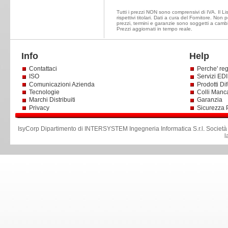
Tutti i prezzi NON sono comprensivi di IVA. Il Li
rispettivi titolari. Dati a cura del Fornitore. Non
prezzi, termini e garanzie sono soggetti a cambi
Prezzi aggiornati in tempo reale.
Info
Help
Contattaci
Perche' reg
ISO
Servizi EDI 
Comunicazioni Azienda
Prodotti Dif
Tecnologie
Colli Manc
Marchi Distribuiti
Garanzia
Privacy
Sicurezza 
IsyCorp Dipartimento di INTERSYSTEM Ingegneria Informatica S.r.l
.
Società
l