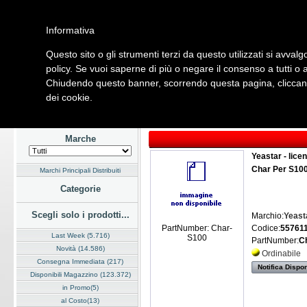
Informativa
Questo sito o gli strumenti terzi da questo utilizzati si avvalg
Home
Listino
Marchi
Dati Cliente
Servizi
Company
policy. Se vuoi saperne di più o negare il consenso a tutti o 
Chiudendo questo banner, scorrendo questa pagina, cliccando
Hardware
Software
Fotografia
Telefonia
Audio Video
Ene
dei cookie.
Home
/
Listino
/
Telefonia
/
Voice over IP
Marche
Yeastar - lice
Char Per S100
Marchi Principali Distribuiti
Categorie
Scegli solo i prodotti...
Marchio:
Yeast
Codice:
557611
PartNumber: Char-
Last Week (5.716)
S100
PartNumber:
C
Novità (14.586)
Ordinabile
Consegna Immediata (217)
Notifica Dispon
Disponibili Magazzino (123.372)
in Promo(5)
al Costo(13)