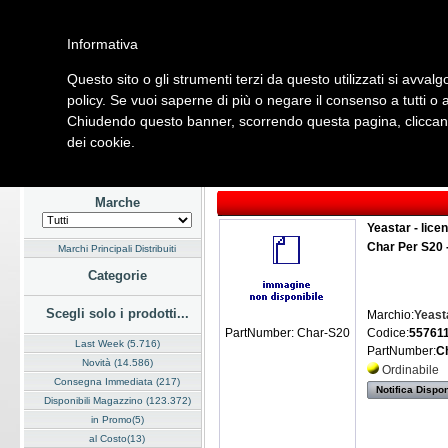
Informativa
Questo sito o gli strumenti terzi da questo utilizzati si avvalg
Home
Listino
Marchi
Dati Cliente
Servizi
Company
policy. Se vuoi saperne di più o negare il consenso a tutti o 
Chiudendo questo banner, scorrendo questa pagina, cliccando
Hardware
Software
Fotografia
Telefonia
Audio Video
Ene
dei cookie.
Home
/
Listino
/
Telefonia
/
Voice over IP
Marche
Yeastar - lice
Char Per S20 
Marchi Principali Distribuiti
Categorie
Scegli solo i prodotti...
Marchio:
Yeast
Codice:
557611
PartNumber: Char-S20
Last Week (5.716)
PartNumber:
C
Novità (14.586)
Ordinabile
Consegna Immediata (217)
Notifica Dispon
Disponibili Magazzino (123.372)
in Promo(5)
al Costo(13)