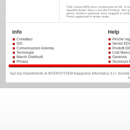
Tutti i prezzi NON sono comprensivi di IVA. Il Li
rispettivi titolari. Dati a cura del Fornitore. Non
prezzi, termini e garanzie sono soggetti a cambi
Prezzi aggiornati in tempo reale.
Info
Help
Contattaci
Perche' reg
ISO
Servizi EDI 
Comunicazioni Azienda
Prodotti Dif
Tecnologie
Colli Manc
Marchi Distribuiti
Garanzia
Privacy
Sicurezza 
IsyCorp Dipartimento di INTERSYSTEM Ingegneria Informatica S.r.l
.
Società
l