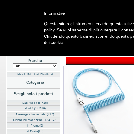
Informativa
Questo sito o gli strumenti terzi da questo utilizz
Home
Listino
Marchi
Dati Cliente
Servizi
Company
policy. Se vuoi saperne di più o negare il consen
Chiudendo questo banner, scorrendo questa pagi
Hardware
Software
Fotografia
Telefonia
Audio Video
Ene
dei cookie.
Home
/
Listino
/
Hardware
/
Cavi e Adattatori
Marche
Marchi Principali Distribuiti
Categorie
Scegli solo i prodotti...
Last Week (5.716)
Novità (14.586)
Consegna Immediata (217)
Disponibili Magazzino (123.372)
in Promo(5)
al Costo(13)