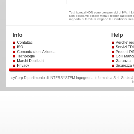
Tutti i prezzi NON sono comprensivi di IVA. Il Lis
Non possiamo essere ritenuti responsabili per ev
rapporto di fornitura valgono le Condizioni Gene
Info
Help
Contattaci
Perche' reg
ISO
Servizi EDI 
Comunicazioni Azienda
Prodotti Dif
Tecnologie
Colli Manc
Marchi Distribuiti
Garanzia
Privacy
Sicurezza 
IsyCorp Dipartimento di INTERSYSTEM Ingegneria Informatica S.r.l
.
Società
l