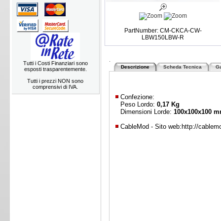
PartNumber: CM-CKCA-CW-
LBW150LBW-R
.
Tutti i Costi Finanziari sono
Descrizione
Scheda Tecnica
Ga
esposti trasparentemente.
Tutti i prezzi NON sono
comprensivi di IVA.
Confezione:
Peso Lordo:
0,17 Kg
Dimensioni Lorde:
100x100x100 
CableMod - Sito web:
http://cable