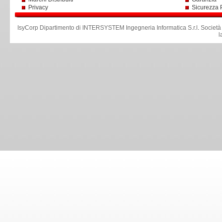
Privacy
Sicurezza 
IsyCorp Dipartimento di INTERSYSTEM Ingegneria Informatica S.r.l
.
Società
l