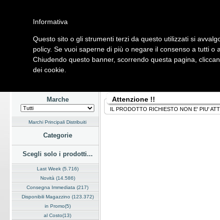
Informativa
Questo sito o gli strumenti terzi da questo utilizzati si avvalg
Home
Listino
Marchi
Dati Cliente
Servizi
Company
policy. Se vuoi saperne di più o negare il consenso a tutti o 
Chiudendo questo banner, scorrendo questa pagina, cliccando
Hardware
Software
Fotografia
Telefonia
Audio Video
Ene
dei cookie.
Home
/
Listino
Attenzione !!
Marche
IL PRODOTTO RICHIESTO NON E' PIU' AT
Marchi Principali Distribuiti
Categorie
Scegli solo i prodotti...
Last Week (5.716)
Novità (14.586)
Consegna Immediata (217)
Disponibili Magazzino (123.372)
in Promo(5)
al Costo(13)