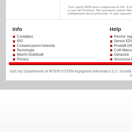
Tutti i prezzi NON sono comprensivi di IVA. Il Lis
a cura del Fornitore. Non possiamo essere ritenut
cambiamenti senza preavviso. In ogni rapporto d
Info
Help
Contattaci
Perche' reg
ISO
Servizi EDI 
Comunicazioni Azienda
Prodotti Dif
Tecnologie
Colli Manc
Marchi Distribuiti
Garanzia
Privacy
Sicurezza 
IsyCorp Dipartimento di INTERSYSTEM Ingegneria Informatica S.r.l
.
Società
l