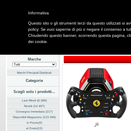
Informativa
Questo sito o gli strumenti terzi da questo utilizzati si a
Home
Listino
Marchi
Dati Cliente
Servizi
Company
policy. Se vuoi saperne di più o negare il consenso a tut
Chiudendo questo banner, scorrendo questa pagina, clic
Hardware
Software
Fotografia
Telefonia
Audio Video
Ene
dei cookie.
Home
/
Listino
/
Hardware
/
Dispositivi di Input
Marche
Marchi Principali Distribuiti
Categorie
Scegli solo i prodotti...
Last Week (6.388)
Novità (14.487)
Consegna Immediata (217)
Disponibili Magazzino (123.396)
in Promo(5)
al Costo(13)