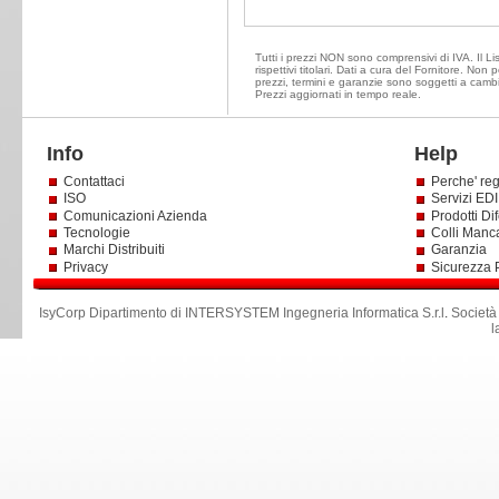
Tutti i prezzi NON sono comprensivi di IVA. Il Li
rispettivi titolari. Dati a cura del Fornitore. Non
prezzi, termini e garanzie sono soggetti a cambi
Prezzi aggiornati in tempo reale.
Info
Help
Contattaci
Perche' reg
ISO
Servizi EDI 
Comunicazioni Azienda
Prodotti Dif
Tecnologie
Colli Manc
Marchi Distribuiti
Garanzia
Privacy
Sicurezza 
IsyCorp Dipartimento di INTERSYSTEM Ingegneria Informatica S.r.l
.
Società
l