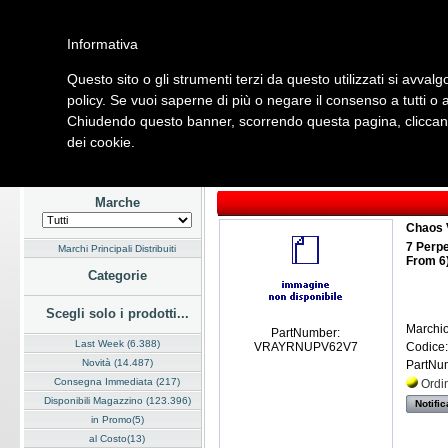
Informativa
Questo sito o gli strumenti terzi da questo utilizzati si avvalg
Home
Listino
Marchi
Dati Cliente
Servizi
Company
policy. Se vuoi saperne di più o negare il consenso a tutti o 
Chiudendo questo banner, scorrendo questa pagina, cliccando
Hardware
Software
Fotografia
Telefonia
Audio Video
Ene
dei cookie.
Home
/
Listino
/
Software
/
Grafica Digitale
Marche
Chaos 
7 Perp
Marchi Principali Distribuiti
From 6)
Categorie
Scegli solo i prodotti...
Marchio
PartNumber:
Last Week (6.388)
Codice:
VRAYRNUPV62V7
Novità (14.487)
PartNu
Consegna Immediata (217)
Ordi
Disponibili Magazzino (123.396)
Notific
in Promo(5)
al Costo(13)