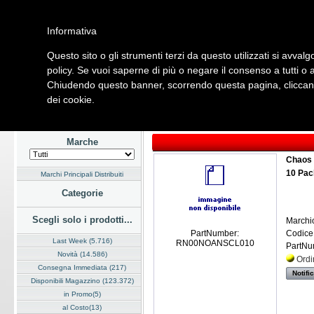
Informativa
Questo sito o gli strumenti terzi da questo utilizzati si avvalg
Home
Listino
Marchi
Dati Cliente
Servizi
Company
policy. Se vuoi saperne di più o negare il consenso a tutti o 
Chiudendo questo banner, scorrendo questa pagina, cliccando
Hardware
Software
Fotografia
Telefonia
Audio Video
Ene
dei cookie.
Home
/
Listino
/
Software
/
Grafica Digitale
Marche
Chaos 
10 Pac
Marchi Principali Distribuiti
Categorie
Scegli solo i prodotti...
Marchi
Codice
PartNumber:
Last Week (5.716)
RN00NOANSCL010
PartNu
Novità (14.586)
Ordi
Consegna Immediata (217)
Notifi
Disponibili Magazzino (123.372)
in Promo(5)
al Costo(13)