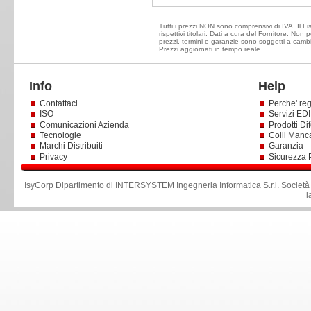
Tutti i prezzi NON sono comprensivi di IVA. Il Li
rispettivi titolari. Dati a cura del Fornitore. Non
prezzi, termini e garanzie sono soggetti a cambi
Prezzi aggiornati in tempo reale.
Info
Help
Contattaci
Perche' reg
ISO
Servizi EDI 
Comunicazioni Azienda
Prodotti Dif
Tecnologie
Colli Manc
Marchi Distribuiti
Garanzia
Privacy
Sicurezza 
IsyCorp Dipartimento di INTERSYSTEM Ingegneria Informatica S.r.l
.
Società
l