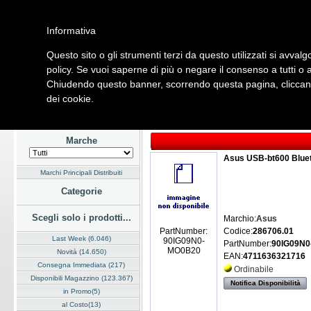
Informativa
Questo sito o gli strumenti terzi da questo utilizzati si avvalg
Home
Listino
Marchi
Dati Cliente
Servizi
Company
policy. Se vuoi saperne di più o negare il consenso a tutti o 
Chiudendo questo banner, scorrendo questa pagina, cliccando
Hardware
Software
Fotografia
Telefonia
Audio Video
Ene
dei cookie.
Home
/
Listino
/
Hardware
/
Schede I/O
Marche
Asus USB-bt600 Bluet
Marchi Principali Distribuiti
Categorie
Scegli solo i prodotti...
Marchio:
Asus
Codice:
286706.01
PartNumber:
Last Week (6.046)
90IG09N0-
PartNumber:
90IG09N
MO0B20
Novità (14.650)
EAN:
4711636321716
Consegna Immediata (217)
Ordinabile
Disponibili Magazzino (123.367)
Notifica Disponibilità
in Promo(5)
al Costo(13)