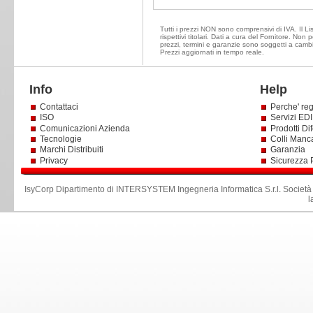
Tutti i prezzi NON sono comprensivi di IVA. Il Li
rispettivi titolari. Dati a cura del Fornitore. Non
prezzi, termini e garanzie sono soggetti a cambi
Prezzi aggiornati in tempo reale.
Info
Help
Contattaci
Perche' reg
ISO
Servizi EDI 
Comunicazioni Azienda
Prodotti Dif
Tecnologie
Colli Manc
Marchi Distribuiti
Garanzia
Privacy
Sicurezza 
IsyCorp Dipartimento di INTERSYSTEM Ingegneria Informatica S.r.l
.
Società
l