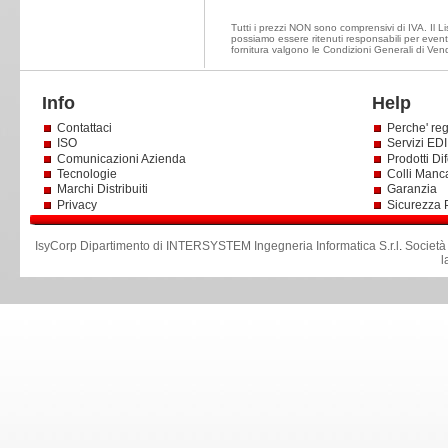
Tutti i prezzi NON sono comprensivi di IVA. Il Li
possiamo essere ritenuti responsabili per eventu
fornitura valgono le Condizioni Generali di Vend
Info
Help
Contattaci
Perche' reg
ISO
Servizi EDI 
Comunicazioni Azienda
Prodotti Dif
Tecnologie
Colli Manc
Marchi Distribuiti
Garanzia
Privacy
Sicurezza 
IsyCorp Dipartimento di INTERSYSTEM Ingegneria Informatica S.r.l
.
Società
l