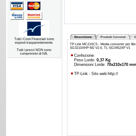
.
Descrizione
Prodotti Correlati
G
Tutti i Costi Finanziari sono
esposti trasparentemente.
TP-Link MC210CS - Media converter per fibr
SG3210XHP-M2 V2.6, TL-SG3452XP V1
Tutti i prezzi NON sono
comprensivi di IVA.
Confezione:
Peso Lordo:
0,37 Kg
Dimensioni Lorde:
70x210x170 m
TP-Link - Sito web:
http://