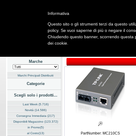
Informativa
Questo sito o gli strumenti terzi da questo utili
Home
Listino
Marchi
Dati Cliente
Servizi
Company
policy. Se vuoi saperne di più o negare il cons
Chiudendo questo banner, scorrendo questa pag
Hardware
Software
Fotografia
Telefonia
Audio Video
Ene
dei cookie.
Home
/
Listino
/
Hardware
/
Networking
Marche
Marchi Principali Distribuiti
Categorie
Scegli solo i prodotti...
Last Week (5.716)
Novità (14.586)
Consegna Immediata (217)
Disponibili Magazzino (123.372)
in Promo(5)
PartNumber: MC210CS
al Costo(13)