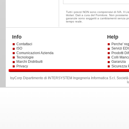
Tutti i prezzi NON sono comprensivi di IVA. Il Li
titolari. Dati a cura del Fornitore. Non possiamo e
garanzie sono soggetti a cambiamenti senza prea
tempo reale.
Info
Help
Contattaci
Perche' reg
ISO
Servizi EDI 
Comunicazioni Azienda
Prodotti Dif
Tecnologie
Colli Manc
Marchi Distribuiti
Garanzia
Privacy
Sicurezza 
IsyCorp Dipartimento di INTERSYSTEM Ingegneria Informatica S.r.l
.
Società
l