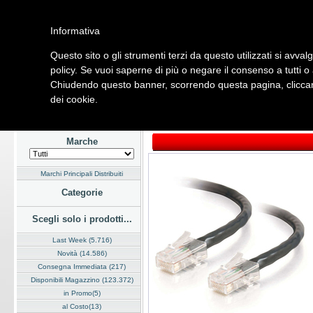
Informativa
Questo sito o gli strumenti terzi da questo utilizzati si avval
Home
Listino
Marchi
Dati Cliente
Servizi
Company
policy. Se vuoi saperne di più o negare il consenso a tutti o
Chiudendo questo banner, scorrendo questa pagina, cliccand
Hardware
Software
Fotografia
Telefonia
Audio Video
Ene
dei cookie.
Home
/
Listino
/
Hardware
/
Cavi e Adattatori
Marche
Marchi Principali Distribuiti
Categorie
Scegli solo i prodotti...
Last Week (5.716)
Novità (14.586)
Consegna Immediata (217)
Disponibili Magazzino (123.372)
in Promo(5)
al Costo(13)