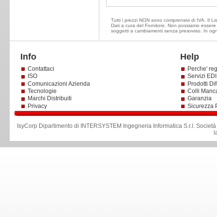
Tutti i prezzi NON sono comprensivi di IVA. Il Lis
Dati a cura del Fornitore. Non possiamo essere ri
soggetti a cambiamenti senza preavviso. In ogni 
Info
Help
Contattaci
Perche' reg
ISO
Servizi EDI 
Comunicazioni Azienda
Prodotti Dif
Tecnologie
Colli Manc
Marchi Distribuiti
Garanzia
Privacy
Sicurezza 
IsyCorp Dipartimento di INTERSYSTEM Ingegneria Informatica S.r.l
.
Società
l