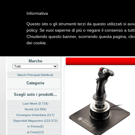
Informativa
Questo sito o gli strumenti terzi da questo utilizzati si avv
Home
Listino
Marchi
Dati Cliente
Servizi
Company
policy. Se vuoi saperne di più o negare il consenso a tutt
Chiudendo questo banner, scorrendo questa pagina, clicc
Hardware
Software
Fotografia
Telefonia
Audio Video
Ene
dei cookie.
Home
/
Listino
/
Hardware
/
Dispositivi di Input
Marche
Marchi Principali Distribuiti
Categorie
Scegli solo i prodotti...
Last Week (5.716)
Novità (14.586)
Consegna Immediata (217)
Disponibili Magazzino (123.372)
in Promo(5)
al Costo(13)