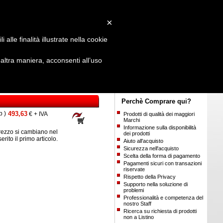
Login
/
Registrati
×
alle finalità illustrate nella cookie
ltra maniera, acconsenti all’uso
Perchè Comprare qui?
b )
493,63
€ + IVA
Prodotti di qualità dei maggiori
Marchi
Informazione sulla disponibilità
ezzo si cambiano nel
dei prodotti
serito il primo articolo.
Aiuto all'acquisto
Sicurezza nell'acquisto
Scelta della forma di pagamento
Pagamenti sicuri con transazioni
riservate
Rispetto della Privacy
Supporto nella soluzione di
problemi
Professionalità e competenza del
nostro Staff
Ricerca su richiesta di prodotti
non a Listino