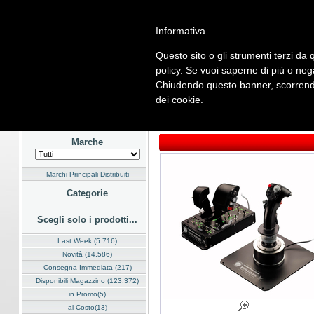
Informativa
Questo sito o gli strumenti terzi da q
Home
Listino
Marchi
Dati Cliente
Servizi
Company
policy. Se vuoi saperne di più o neg
Chiudendo questo banner, scorrendo
Hardware
Software
Fotografia
Telefonia
Audio Video
En
dei cookie.
Home
/
Listino
/
Hardware
/
Dispositivi di Input
Marche
Marchi Principali Distribuiti
Categorie
Scegli solo i prodotti...
Last Week (5.716)
Novità (14.586)
Consegna Immediata (217)
Disponibili Magazzino (123.372)
in Promo(5)
al Costo(13)