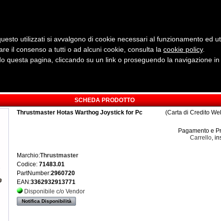
uesto utilizzati si avvalgono di cookie necessari al funzionamento ed utili 
are il consenso a tutti o ad alcuni cookie, consulta la
cookie policy
Cerca:
.
 questa pagina, cliccando su un link o proseguendo la navigazione in a
ergia
Sicurezza e Automazione
Servizi
Robotica
SCHEDA PRODOTTO
Thrustmaster Hotas Warthog Joystick for Pc
(Carta di Credito We
Pagamento e Pr
Carrello
, in
Marchio:
Thrustmaster
Codice:
71483.01
PartNumber:
2960720
EAN:
3362932913771
Disponibile c/o Vendor
Notifica Disponibilità