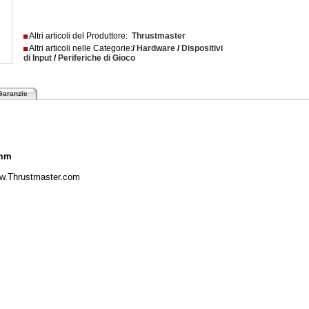
Altri articoli del Produttore:
Thrustmaster
Altri articoli nelle Categorie:
/
Hardware
/
Dispositivi
di Input
/
Periferiche di Gioco
Garanzie
 mm
ww.Thrustmaster.com