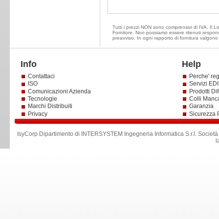
Tutti i prezzi NON sono comprensivi di IVA. Il Lis
Fornitore. Non possiamo essere ritenuti responsa
preavviso. In ogni rapporto di fornitura valgono
Info
Help
Contattaci
Perche' reg
ISO
Servizi EDI 
Comunicazioni Azienda
Prodotti Dif
Tecnologie
Colli Manc
Marchi Distribuiti
Garanzia
Privacy
Sicurezza 
IsyCorp Dipartimento di INTERSYSTEM Ingegneria Informatica S.r.l
.
Società
l