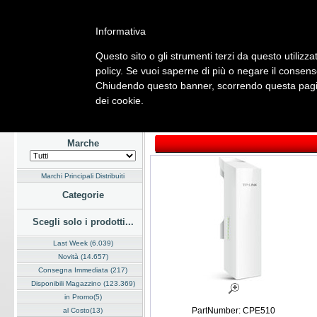
Informativa
Questo sito o gli strumenti terzi da questo utilizzat
Home
Listino
Marchi
Dati Cliente
Servizi
Company
policy. Se vuoi saperne di più o negare il consenso
Chiudendo questo banner, scorrendo questa pagina
Hardware
Software
Fotografia
Telefonia
Audio Video
Ene
dei cookie.
Home
/
Listino
/
Hardware
/
Networking Wireless
Marche
Marchi Principali Distribuiti
Categorie
Scegli solo i prodotti...
Last Week (6.039)
Novità (14.657)
Consegna Immediata (217)
Disponibili Magazzino (123.369)
in Promo(5)
PartNumber: CPE510
al Costo(13)