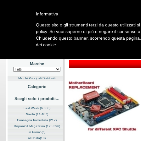
Informativa
Questo sito o gli strumenti terzi da questo utilizzati s
Home
Listino
Marchi
Dati Cliente
Servizi
Company
policy. Se vuoi saperne di più o negare il consenso a 
Chiudendo questo banner, scorrendo questa pagina, c
Hardware
Software
Fotografia
Telefonia
Audio Video
Ene
dei cookie.
Home
/
Listino
/
Hardware
/
Sistemi Desktop
Marche
Marchi Principali Distribuiti
Categorie
Scegli solo i prodotti...
Last Week (6.388)
Novità (14.487)
Consegna Immediata (217)
Disponibili Magazzino (123.396)
in Promo(5)
al Costo(13)