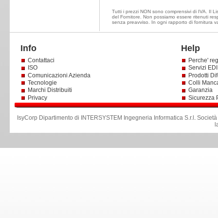
Tutti i prezzi NON sono comprensivi di IVA. Il Lis
del Fornitore. Non possiamo essere ritenuti resp
senza preavviso. In ogni rapporto di fornitura v
Info
Help
Contattaci
Perche' reg
ISO
Servizi EDI 
Comunicazioni Azienda
Prodotti Dif
Tecnologie
Colli Manc
Marchi Distribuiti
Garanzia
Privacy
Sicurezza 
IsyCorp Dipartimento di INTERSYSTEM Ingegneria Informatica S.r.l
.
Società
l