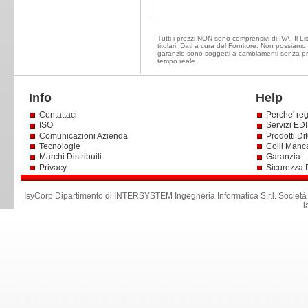
Tutti i prezzi NON sono comprensivi di IVA. Il Li
titolari. Dati a cura del Fornitore. Non possiamo e
garanzie sono soggetti a cambiamenti senza prea
tempo reale.
Info
Help
Contattaci
Perche' reg
ISO
Servizi EDI 
Comunicazioni Azienda
Prodotti Dif
Tecnologie
Colli Manc
Marchi Distribuiti
Garanzia
Privacy
Sicurezza 
IsyCorp Dipartimento di INTERSYSTEM Ingegneria Informatica S.r.l
.
Società
l