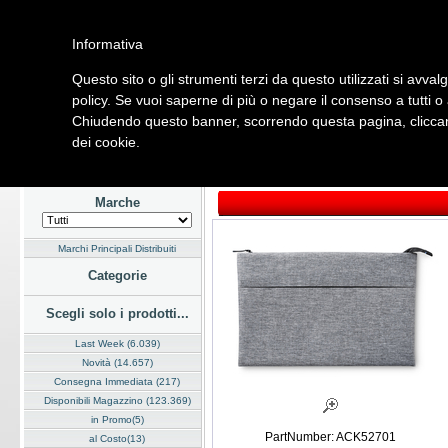
Informativa
Questo sito o gli strumenti terzi da questo utilizzati si avval
Home
Listino
Marchi
Dati Cliente
Servizi
Company
policy. Se vuoi saperne di più o negare il consenso a tutti o
Chiudendo questo banner, scorrendo questa pagina, cliccand
Hardware
Software
Fotografia
Telefonia
Audio Video
Ene
dei cookie.
Home
/
Listino
/
Hardware
/
Computer Portatili
Marche
Marchi Principali Distribuiti
Categorie
Scegli solo i prodotti...
Last Week (6.039)
Novità (14.657)
Consegna Immediata (217)
Disponibili Magazzino (123.369)
in Promo(5)
PartNumber: ACK52701
al Costo(13)