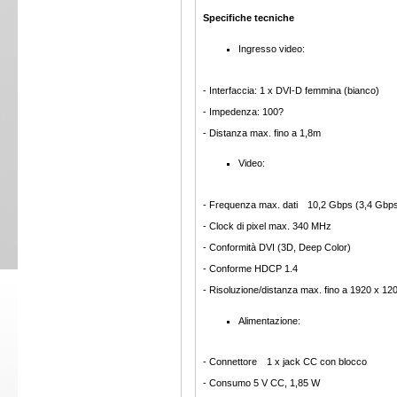
Specifiche tecniche
Ingresso video:
- Interfaccia: 1 x DVI-D femmina (bianco)
- Impedenza: 100?
- Distanza max. fino a 1,8m
Video:
- Frequenza max. dati 10,2 Gbps (3,4 Gbps
- Clock di pixel max. 340 MHz
- Conformità DVI (3D, Deep Color)
- Conforme HDCP 1.4
- Risoluzione/distanza max. fino a 1920 x 12
Alimentazione:
- Connettore 1 x jack CC con blocco
- Consumo 5 V CC, 1,85 W