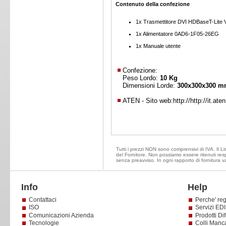
Contenuto della confezione
1x Trasmettitore DVI HDBaseT-Lite
1x Alimentatore 0AD6-1F05-26EG
1x Manuale utente
Confezione:
Peso Lordo:
10 Kg
Dimensioni Lorde:
300x300x300 
ATEN - Sito web:
http://http://it.ate
Tutti i prezzi NON sono comprensivi di IVA. Il Lis
del Fornitore. Non possiamo essere ritenuti resp
senza preavviso. In ogni rapporto di fornitura v
Info
Help
Contattaci
Perche' reg
ISO
Servizi EDI 
Comunicazioni Azienda
Prodotti Dif
Tecnologie
Colli Manc