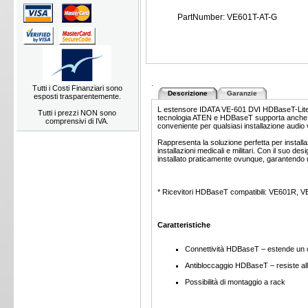
PartNumber: VE601T-AT-G
.
Tutti i Costi Finanziari sono
Descrizione
Garanzie
esposti trasparentemente.
L estensore IDATA VE-601 DVI HDBaseT-Lite è
Tutti i prezzi NON sono
tecnologia ATEN e HDBaseT supporta anche la 
comprensivi di IVA.
conveniente per qualsiasi installazione audio
Rappresenta la soluzione perfetta per install
installazioni medicali e militari. Con il suo 
installato praticamente ovunque, garantendo un a
* Ricevitori HDBaseT compatibili: VE601R, 
Caratteristiche
Connettività HDBaseT – estende un c
Antibloccaggio HDBaseT – resiste al
Possibilità di montaggio a rack