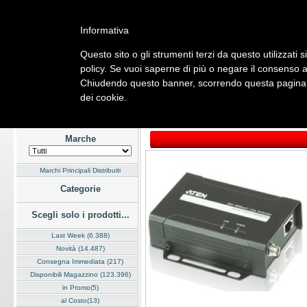
Informativa
Questo sito o gli strumenti terzi da questo utilizzati s
Home
Listino
Marchi
Dati Cliente
Servizi
Company
policy. Se vuoi saperne di più o negare il consenso a 
Chiudendo questo banner, scorrendo questa pagina, c
Hardware
Software
Fotografia
Telefonia
Audio Video
Ene
dei cookie.
Home
/
Listino
/
Hardware
/
Cavi e Adattatori
Marche
Marchi Principali Distribuiti
Categorie
Scegli solo i prodotti...
Last Week (6.388)
Novità (14.487)
Consegna Immediata (217)
Disponibili Magazzino (123.396)
in Promo(5)
al Costo(13)