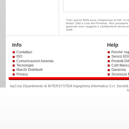
Tutti i prezzi NON sono comprensivi di IVA. Il Li
titolari. Dati a cura del Fornitore. Non possiamo e
garanzie sono soggetti a cambiamenti senza prea
reale.
Info
Help
Contattaci
Perche' reg
ISO
Servizi EDI 
Comunicazioni Azienda
Prodotti Dif
Tecnologie
Colli Manc
Marchi Distribuiti
Garanzia
Privacy
Sicurezza 
IsyCorp Dipartimento di INTERSYSTEM Ingegneria Informatica S.r.l
.
Società
l