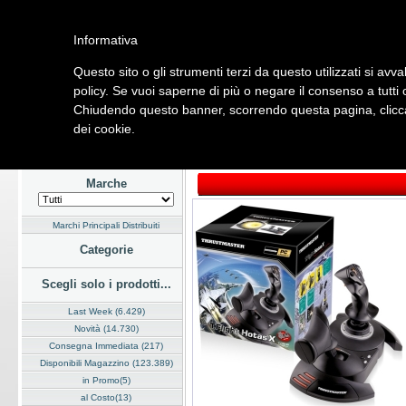
Informativa
Questo sito o gli strumenti terzi da questo utilizzati si avva
Home
Listino
Marchi
Dati Cliente
Servizi
Company
policy. Se vuoi saperne di più o negare il consenso a tutti
Chiudendo questo banner, scorrendo questa pagina, clicca
Hardware
Software
Fotografia
Telefonia
Audio Video
Ene
dei cookie.
Home
/
Listino
/
Hardware
/
Dispositivi di Input
Marche
Marchi Principali Distribuiti
Categorie
Scegli solo i prodotti...
Last Week (6.429)
Novità (14.730)
Consegna Immediata (217)
Disponibili Magazzino (123.389)
in Promo(5)
al Costo(13)