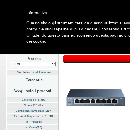
Informativa
Questo sito o gli strumenti terzi da questo utilizzati si av
Home
Listino
Marchi
Dati Cliente
Servizi
Company
policy. Se vuoi saperne di più o negare il consenso a tutt
Chiudendo questo banner, scorrendo questa pagina, clicc
Hardware
Software
Fotografia
Telefonia
Audio Video
Ene
dei cookie.
Home
/
Listino
/
Hardware
/
Networking
Marche
Marchi Principali Distribuiti
Categorie
Scegli solo i prodotti...
Last Week (6.388)
Novità (14.487)
Consegna Immediata (217)
Disponibili Magazzino (123.396)
in Promo(5)
al Costo(13)