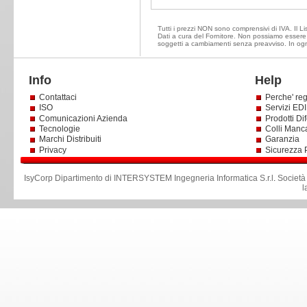
Tutti i prezzi NON sono comprensivi di IVA. Il Lis
Dati a cura del Fornitore. Non possiamo essere ri
soggetti a cambiamenti senza preavviso. In ogni
Info
Help
Contattaci
Perche' reg
ISO
Servizi EDI 
Comunicazioni Azienda
Prodotti Dif
Tecnologie
Colli Manc
Marchi Distribuiti
Garanzia
Privacy
Sicurezza 
IsyCorp Dipartimento di INTERSYSTEM Ingegneria Informatica S.r.l
.
Società
l