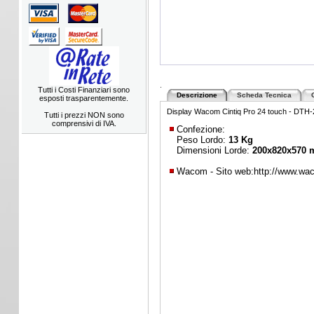
.
Tutti i Costi Finanziari sono
Descrizione
Scheda Tecnica
esposti trasparentemente.
Display Wacom Cintiq Pro 24 touch - DTH
Tutti i prezzi NON sono
comprensivi di IVA.
Confezione:
Peso Lordo:
13 Kg
Dimensioni Lorde:
200x820x570
Wacom - Sito web:
http://www.wa