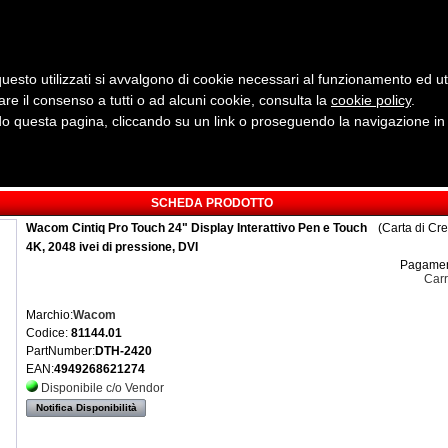
uesto utilizzati si avvalgono di cookie necessari al funzionamento ed utili 
are il consenso a tutti o ad alcuni cookie, consulta la
cookie policy
Cerca:
.
 questa pagina, cliccando su un link o proseguendo la navigazione in a
ergia
Sicurezza e Automazione
Servizi
Robotica
SCHEDA PRODOTTO
Wacom Cintiq Pro Touch 24" Display Interattivo Pen e Touch
(Carta di Cr
4K, 2048 ivei di pressione, DVI
Pagamen
Carr
Marchio:
Wacom
Codice:
81144.01
PartNumber:
DTH-2420
EAN:
4949268621274
Disponibile c/o Vendor
Notifica Disponibilità