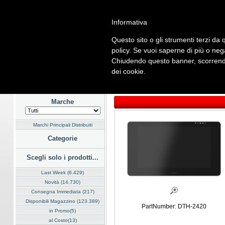
Informativa
Questo sito o gli strumenti terzi da q
Home
Listino
Marchi
Dati Cliente
Servizi
Company
policy. Se vuoi saperne di più o neg
Chiudendo questo banner, scorrendo
Hardware
Software
Fotografia
Telefonia
Audio Video
En
dei cookie.
Home
/
Listino
/
Hardware
/
Dispositivi di Input
Marche
Marchi Principali Distribuiti
Categorie
Scegli solo i prodotti...
Last Week (6.429)
Novità (14.730)
Consegna Immediata (217)
Disponibili Magazzino (123.389)
PartNumber: DTH-2420
in Promo(5)
al Costo(13)