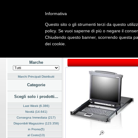
Informativa
Questo sito o gli strumenti terzi da questo utilizz
Home
Listino
Marchi
Dati Cliente
Servizi
Company
policy. Se vuoi saperne di più o negare il consen
Chiudendo questo banner, scorrendo questa pagi
Hardware
Software
Fotografia
Telefonia
Audio Video
Ene
dei cookie.
Home
/
Listino
/
Hardware
/
Rack
Marche
Marchi Principali Distribuiti
Categorie
Scegli solo i prodotti...
Last Week (6.386)
Novità (14.641)
Consegna Immediata (217)
Disponibili Magazzino (123.358)
in Promo(5)
al Costo(13)