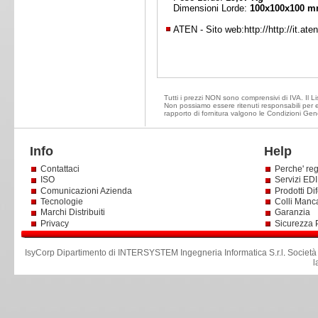
Dimensioni Lorde:
100x100x100 
ATEN - Sito web:
http://http://it.ate
Tutti i prezzi NON sono comprensivi di IVA. Il Lis
Non possiamo essere ritenuti responsabili per ev
rapporto di fornitura valgono le Condizioni Gene
Info
Help
Contattaci
Perche' reg
ISO
Servizi EDI 
Comunicazioni Azienda
Prodotti Dif
Tecnologie
Colli Manc
Marchi Distribuiti
Garanzia
Privacy
Sicurezza 
IsyCorp Dipartimento di INTERSYSTEM Ingegneria Informatica S.r.l
.
Società
l