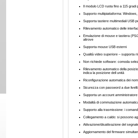
Il modulo LCD ruota fino a 115 gradi 
Supporto multipiattaforma: Windows,
Supporta tastiere multimediali USB 
Rilevamento automatico delle interf
Emulazione di mouse e tastiera (PS/
altrove
Supporta mouse USB esterni
Qualità video superiore – supporta r
Non richiede software: comoda selezio
Rilevamento automatico della posizion
indica la posizione dell unità
Riconfigurazione automatica dei nomi
Sicurezza con password a due livelli: 
Supporta un account amministratore e 
Modalità di commutazione automatica 
Supporto alla trasmissione: i comandi
Collegamento a caldo: si possono a
Attivazione/disattivazione del segnal
Aggiornamento del firmware simultane