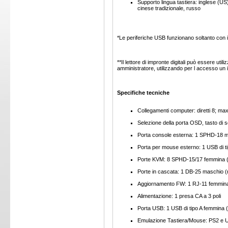
Supporto lingua tastiera: inglese (U
cinese tradizionale, russo
*Le periferiche USB funzionano soltanto con i
**Il lettore di impronte digitali può essere ut
amministratore, utilizzando per l accesso un 
Specifiche tecniche
Collegamenti computer: diretti 8; ma
Selezione della porta OSD, tasto di s
Porta console esterna: 1 SPHD-18 ma
Porta per mouse esterno: 1 USB di t
Porte KVM: 8 SPHD-15/17 femmina (g
Porte in cascata: 1 DB-25 maschio (
Aggiornamento FW: 1 RJ-11 femmin
Alimentazione: 1 presa CA a 3 poli
Porta USB: 1 USB di tipo A femmina 
Emulazione Tastiera/Mouse: PS2 e 