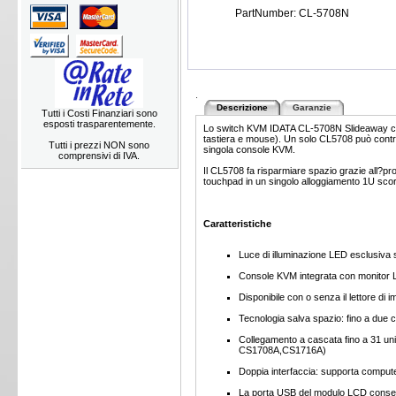
PartNumber: CL-5708N
.
Descrizione
Garanzie
Tutti i Costi Finanziari sono
esposti trasparentemente.
Lo switch KVM IDATA CL-5708N Slideaway con
tastiera e mouse). Un solo CL5708 può contro
Tutti i prezzi NON sono
singola console KVM.
comprensivi di IVA.
Il CL5708 fa risparmiare spazio grazie all?pr
touchpad in un singolo alloggiamento 1U scor
Caratteristiche
Luce di illuminazione LED esclusiva st
Console KVM integrata con monitor L
Disponibile con o senza il lettore di im
Tecnologia salva spazio: fino a due 
Collegamento a cascata fino a 31 un
CS1708A,CS1716A)
Doppia interfaccia: supporta comput
La porta USB del modulo LCD consen