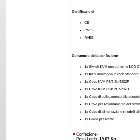
Certificazioni
CE
RoHS
RAEE
Contenuto della confezione
1x Switch KVM con schermo LCD C
1x Kit di montaggio in rack standard
1x Cavo KVM PS/2 2L-5202P
1x Cavo KVM USB 2L-5202U
1x Cavo di collegamento alla cons
1x Cavo per l?giornamento del fir
1x Cavo di alimentazione (modelli 
1x Guida per l?ente
Confezione:
Peso Lordo:
19,07 Kg