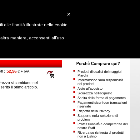
Login
/
Registrati
×
alle finalità illustrate nella cookie
ltra maniera, acconsenti all’uso
Perchè Comprare qui?
eb )
52,96
€ + IVA
Prodotti di qualità dei maggiori
Marchi
Informazione sulla disponibilità
rezzo si cambiano nel
dei prodotti
inserito il primo articolo.
Aiuto all'acquisto
Sicurezza nell'acquisto
Scelta della forma di pagamento
Pagamenti sicuri con transazioni
riservate
Rispetto della Privacy
Supporto nella soluzione di
problemi
Professionalità e competenza del
nostro Staff
Ricerca su richiesta di prodotti
non a Listino