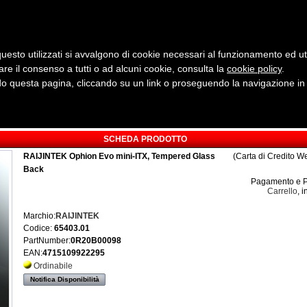
uesto utilizzati si avvalgono di cookie necessari al funzionamento ed utili 
are il consenso a tutti o ad alcuni cookie, consulta la
cookie policy
Cerca:
.
 questa pagina, cliccando su un link o proseguendo la navigazione in a
ergia
Sicurezza e Automazione
Servizi
Robotica
SCHEDA PRODOTTO
RAIJINTEK Ophion Evo mini-ITX, Tempered Glass
(Carta di Credito W
Back
Pagamento e P
Carrello
, 
Marchio:
RAIJINTEK
Codice:
65403.01
PartNumber:
0R20B00098
EAN:
4715109922295
Ordinabile
Notifica Disponibilità