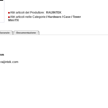
Altri articoli del Produttore:
RAIJINTEK
Altri articoli nelle Categorie:
/
Hardware
/
Case
/
Tower
Mini ITX
Garanzie
Documentazione
 mm
.raijintek.com