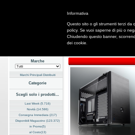
Informativa
Questo sito o gli strumenti terzi da q
Home
Listino
Marchi
Dati Cliente
Servizi
Company
policy. Se vuoi saperne di più o neg
Chiudendo questo banner, scorrendo
Hardware
Software
Fotografia
Telefonia
Audio Video
En
dei cookie.
Home
/
Listino
/
Hardware
/
Case
Marche
Marchi Principali Distribuiti
Categorie
Scegli solo i prodotti...
Last Week (5.716)
Novità (14.586)
Consegna Immediata (217)
Disponibili Magazzino (123.372)
in Promo(5)
al Costo(13)