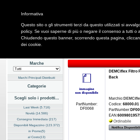
Informativa
Questo sito o gli strumenti terzi da questo utilizzati si avvalg
Home
Listino
Marchi
Dati Cliente
Servizi
Company
policy. Se vuoi saperne di più o negare il consenso a tutti o 
Chiudendo questo banner, scorrendo questa pagina, cliccando
Hardware
Software
Fotografia
Telefonia
Audio Video
Ene
dei cookie.
Home
/
Listino
/
Hardware
/
Case
Marche
DEMCiflex Filtro
Back
Marchi Principali Distribuiti
Categorie
Scegli solo i prodotti...
Marchio:
DEMCifle
Codice:
68000.01
PartNumber:
Last Week (5.716)
DF0068
PartNumber:
DF00
Novità (14.586)
EAN:
6009801957
Consegna Immediata (217)
Ordinabile
Disponibili Magazzino (123.372)
Notifica Disponibil
in Promo(5)
al Costo(13)