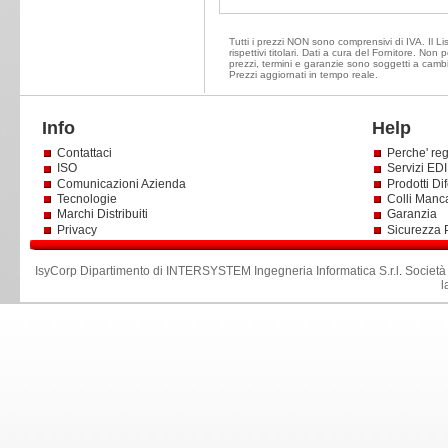
Tutti i prezzi NON sono comprensivi di IVA. Il Li
rispettivi titolari. Dati a cura del Fornitore. Non
prezzi, termini e garanzie sono soggetti a cambi
Prezzi aggiornati in tempo reale.
Info
Help
Contattaci
Perche' reg
ISO
Servizi EDI 
Comunicazioni Azienda
Prodotti Dif
Tecnologie
Colli Manc
Marchi Distribuiti
Garanzia
Privacy
Sicurezza 
IsyCorp Dipartimento di INTERSYSTEM Ingegneria Informatica S.r.l
.
Società
l