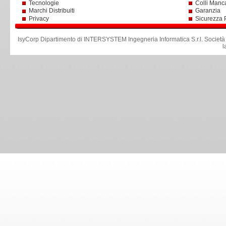
Tecnologie
Colli Manc
Marchi Distribuiti
Garanzia
Privacy
Sicurezza 
IsyCorp Dipartimento di INTERSYSTEM Ingegneria Informatica S.r.l
.
Società
l