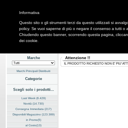
Informativa
Questo sito o gli strumenti terzi da questo utilizzati si avvalg
Home
Listino
Marchi
Dati Cliente
Servizi
Company
policy. Se vuoi saperne di più o negare il consenso a tutti o 
Chiudendo questo banner, scorrendo questa pagina, cliccando
Hardware
Software
Fotografia
Telefonia
Audio Video
Ene
dei cookie.
Home
/
Listino
Attenzione !!
Marche
IL PRODOTTO RICHIESTO NON E' PIU' AT
Marchi Principali Distribuiti
Categorie
Scegli solo i prodotti...
Last Week (6.429)
Novità (14.730)
Consegna Immediata (217)
Disponibili Magazzino (123.389)
in Promo(5)
al Costo(13)