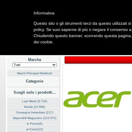
Informativa
Questo sito o gli strumenti terzi da questo utilizzati s
Home
Listino
Marchi
Dati Cliente
Servizi
Company
policy. Se vuoi saperne di più o negare il consenso a 
Chiudendo questo banner, scorrendo questa pagina, c
Hardware
Software
Fotografia
Telefonia
Audio Video
Ene
dei cookie.
Home
/
Listino
/
Hardware
/
Dispositivi di Input
Marche
Marchi Principali Distribuiti
Categorie
Scegli solo i prodotti...
Last Week (5.716)
Novità (14.586)
Consegna Immediata (217)
Disponibili Magazzino (123.372)
in Promo(5)
al Costo(13)