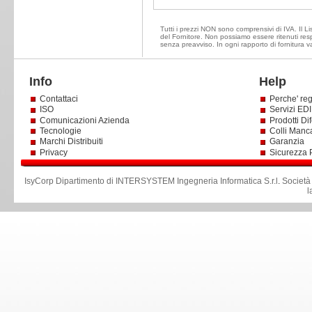
Tutti i prezzi NON sono comprensivi di IVA. Il Lis
del Fornitore. Non possiamo essere ritenuti resp
senza preavviso. In ogni rapporto di fornitura v
Info
Help
Contattaci
Perche' reg
ISO
Servizi EDI 
Comunicazioni Azienda
Prodotti Dif
Tecnologie
Colli Manc
Marchi Distribuiti
Garanzia
Privacy
Sicurezza 
IsyCorp Dipartimento di INTERSYSTEM Ingegneria Informatica S.r.l
.
Società
l