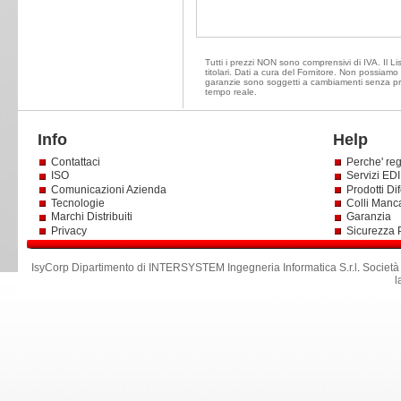
Tutti i prezzi NON sono comprensivi di IVA. Il Li
titolari. Dati a cura del Fornitore. Non possiamo e
garanzie sono soggetti a cambiamenti senza prea
tempo reale.
Info
Help
Contattaci
Perche' reg
ISO
Servizi EDI 
Comunicazioni Azienda
Prodotti Dif
Tecnologie
Colli Manc
Marchi Distribuiti
Garanzia
Privacy
Sicurezza 
IsyCorp Dipartimento di INTERSYSTEM Ingegneria Informatica S.r.l
.
Società
l