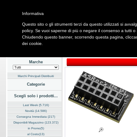
Informativa
Questo sito o gli strumenti terzi da questo utilizzati si avval
Home
Listino
Marchi
Dati Cliente
Servizi
Company
policy. Se vuoi saperne di più o negare il consenso a tutti o
Chiudendo questo banner, scorrendo questa pagina, cliccand
Hardware
Software
Fotografia
Telefonia
Audio Video
Ene
dei cookie.
Home
/
Listino
/
Hardware
/
Sistemi Server
Marche
Marchi Principali Distribuiti
Categorie
Scegli solo i prodotti...
Last Week (5.716)
Novità (14.586)
Consegna Immediata (217)
Disponibili Magazzino (123.372)
in Promo(5)
al Costo(13)