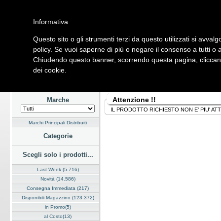
Informativa
Questo sito o gli strumenti terzi da questo utilizzati si avvalg
Home
Listino
Marchi
Dati Cliente
Servizi
Company
policy. Se vuoi saperne di più o negare il consenso a tutti o 
Chiudendo questo banner, scorrendo questa pagina, cliccando
Hardware
Software
Fotografia
Telefonia
Audio Video
Ene
dei cookie.
Home
/
Listino
Attenzione !!
Marche
IL PRODOTTO RICHIESTO NON E' PIU' AT
Marchi Principali Distribuiti
Categorie
Scegli solo i prodotti...
Last Week (5.716)
Novità (14.586)
Consegna Immediata (217)
Disponibili Magazzino (123.372)
in Promo(5)
al Costo(13)