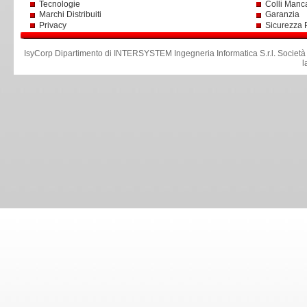
Tecnologie
Colli Manc
Marchi Distribuiti
Garanzia
Privacy
Sicurezza 
IsyCorp Dipartimento di INTERSYSTEM Ingegneria Informatica S.r.l
.
Società
l