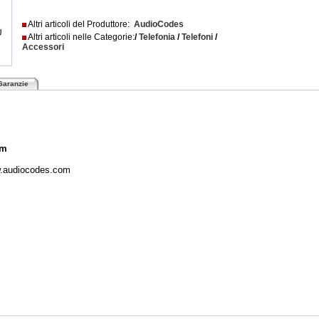
Altri articoli del Produttore:
AudioCodes
U
Altri articoli nelle Categorie:
/
Telefonia
/
Telefoni
/
Accessori
Garanzie
mm
w.audiocodes.com