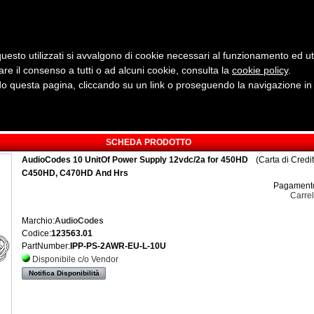
uesto utilizzati si avvalgono di cookie necessari al funzionamento ed utili 
are il consenso a tutti o ad alcuni cookie, consulta la
cookie policy
Cerca:
.
 questa pagina, cliccando su un link o proseguendo la navigazione in a
ergia
Sicurezza e Automazione
Servizi
Robotica
SCHEDA PRODOTTO
AudioCodes 10 UnitOf Power Supply 12vdc/2a for 450HD
(Carta di Credi
C450HD, C470HD And Hrs
Pagamento
Carrel
Marchio:
AudioCodes
Codice:
123563.01
PartNumber:
IPP-PS-2AWR-EU-L-10U
Disponibile c/o Vendor
Notifica Disponibilità