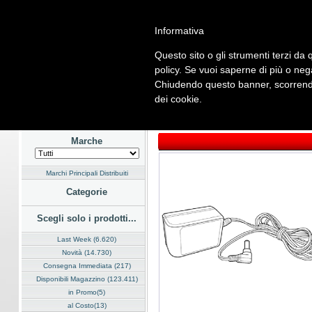
Informativa
Questo sito o gli strumenti terzi da q
Home
Listino
Marchi
Dati Cliente
Servizi
Company
policy. Se vuoi saperne di più o neg
Chiudendo questo banner, scorrendo
Hardware
Software
Fotografia
Telefonia
Audio Video
En
dei cookie.
Home
/
Listino
/
Telefonia
/
Telefoni
Marche
Marchi Principali Distribuiti
Categorie
Scegli solo i prodotti...
Last Week (6.620)
Novità (14.730)
Consegna Immediata (217)
Disponibili Magazzino (123.411)
in Promo(5)
al Costo(13)