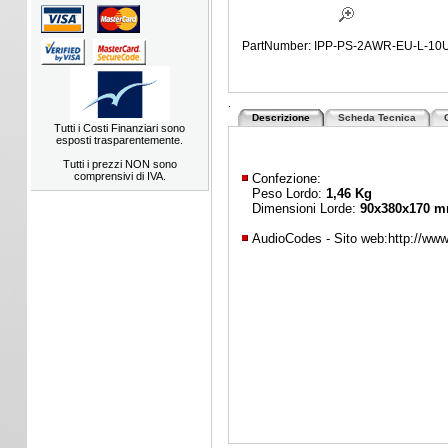
PartNumber: IPP-PS-2AWR-EU-L-10
.
Descrizione
Scheda Tecnica
Tutti i Costi Finanziari sono
esposti trasparentemente.
Tutti i prezzi NON sono
comprensivi di IVA.
Confezione:
Peso Lordo:
1,46 Kg
Dimensioni Lorde:
90x380x170 
AudioCodes - Sito web:
http://ww