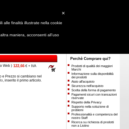
Login
/
Registrati
×
alle finalità illustrate nella cookie
ltra maniera, acconsenti all’uso
Perchè Comprare qui?
to Web )
122,66
€ + IVA
Prodotti di qualità dei maggiori
Marchi
Informazione sulla disponibilità
 e Prezzo si cambiano nel
dei prodotti
lo
, inserito il primo articolo.
Aiuto all'acquisto
Sicurezza nell'acquisto
Scelta della forma di pagamento
Pagamenti sicuri con transazioni
riservate
Rispetto della Privacy
Supporto nella soluzione di
problemi
Professionalità e competenza del
nostro Staff
Ricerca su richiesta di prodotti
non a Listino