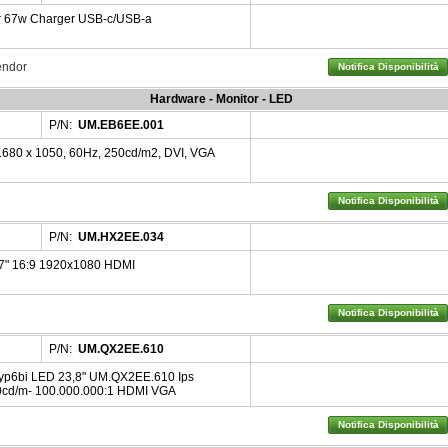
r 67w Charger USB-c/USB-a
Vendor
Notifica Disponibilità
Hardware - Monitor - LED
P/N:
UM.EB6EE.001
1680 x 1050, 60Hz, 250cd/m2, DVI, VGA
Notifica Disponibilità
P/N:
UM.HX2EE.034
7" 16:9 1920x1080 HDMI
Notifica Disponibilità
P/N:
UM.QX2EE.610
yp6bi LED 23,8" UM.QX2EE.610 Ips
cd/m- 100.000.000:1 HDMI VGA
Notifica Disponibilità