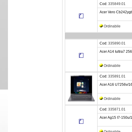
Cod:
335849.01
Acer Vero Cb242ygb
Ordinabile
Cod:
335890.01
Acer A14 Iultra7 25
Ordinabile
Cod:
335891.01
Acer A16 U7256v/16
Ordinabile
Cod:
335871.01
Acer Ag15 I7-150u
Ordinabile