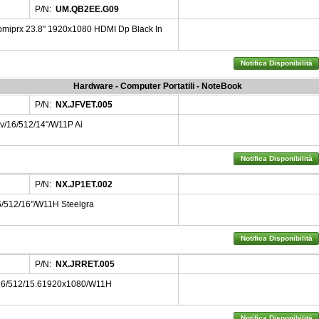
P/N:
UM.QB2EE.G09
miprx 23.8" 1920x1080 HDMI Dp Black In
Notifica Disponibilità
Hardware - Computer Portatili - NoteBook
P/N:
NX.JFVET.005
6v/16/512/14"/W11P Ai
Notifica Disponibilità
P/N:
NX.JP1ET.002
/512/16"/W11H Steelgra
Notifica Disponibilità
P/N:
NX.JRRET.005
/16/512/15.61920x1080/W11H
Notifica Disponibilità