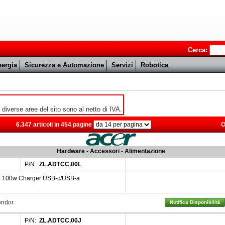
Cerca:
ergia
Sicurezza e Automazione
Servizi
Robotica
e diverse aree del sito sono al netto di IVA.
6.347 articoli in 454 pagine
O
Hardware - Accessori - Alimentazione
P/N:
ZL.ADTCC.00L
r 100w Charger USB-c/USB-a
Vendor
Notifica Disponibilità
P/N:
ZL.ADTCC.00J