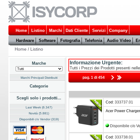
Home
Listino
Marchi
Dati Cliente
Servizi
Company
Hardware
Software
Fotografia
Telefonia
Audio Video
En
Home
/
Listino
Informazione Urgente:
Marche
Tutti i Prezzi dei Prodotti presenti nell
pag. 1 di 454
Marchi Principali Distribuiti
Categorie
Scegli solo i prodotti...
Cod:
333737.01
Last Week (6.347)
Acer Power Charge
Novità (5.881)
Disponibili c/o Vendor (319)
Disponibile c/o 
Cod:
333738.01