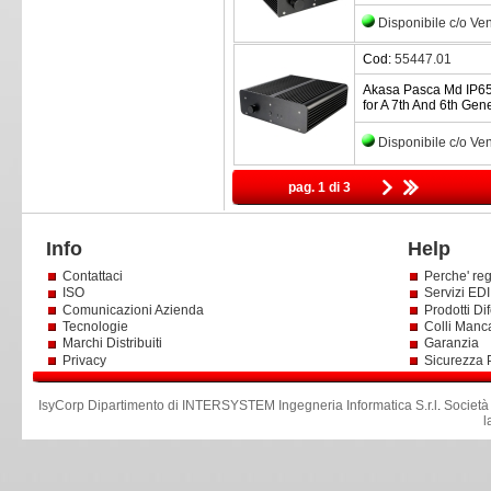
Disponibile c/o Ve
Cod:
55447.01
Akasa Pasca Md IP65 
for A 7th And 6th Gen
Disponibile c/o Ve
pag. 1 di 3
Info
Help
Contattaci
Perche' reg
ISO
Servizi EDI 
Comunicazioni Azienda
Prodotti Dif
Tecnologie
Colli Manc
Marchi Distribuiti
Garanzia
Privacy
Sicurezza 
IsyCorp Dipartimento di INTERSYSTEM Ingegneria Informatica S.r.l
.
Società
l