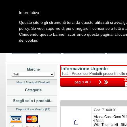
Informativa
Questo sito o gli strumenti terzi da questo utilizzati si avvalg
Home
Listino
Marchi
Dati Cliente
Servizi
Company
policy. Se vuoi saperne di più o negare il consenso a tutti o 
Chiudendo questo banner, scorrendo questa pagina, cliccando
Hardware
Software
Fotografia
Telefonia
Audio Video
Ene
dei cookie.
Home
/
Listino
/
Hardware
/
Case
/
SFF NUC
Last Week
Novità
Consegna Immediata
a Magazz
Informazione Urgente:
Marche
Tutti i Prezzi dei Prodotti presenti nelle
3
pag. 1 di 3
Marchi Principali Distribuiti
Categorie
Scegli solo i prodotti...
Disponibili c/o Vendor (27)
Cod:
71640.01
Akasa Case Gem Pi 4 
4 Mode
With Therma-kit - Silv