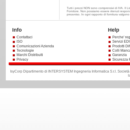
Tutti i prezzi NON sono comprensivi di IVA. Il Lis
Fornitore. Non possiamo essere ritenuti responsa
preavviso. In ogni rapporto di fornitura valgono
Info
Help
Contattaci
Perche' reg
ISO
Servizi EDI 
Comunicazioni Azienda
Prodotti Dif
Tecnologie
Colli Manc
Marchi Distribuiti
Garanzia
Privacy
Sicurezza 
IsyCorp Dipartimento di INTERSYSTEM Ingegneria Informatica S.r.l
.
Società
l