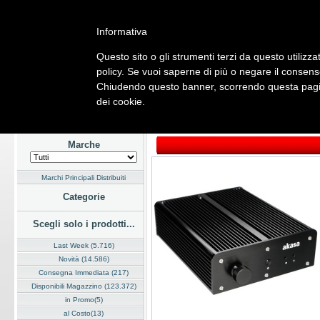
Informativa
Questo sito o gli strumenti terzi da questo utilizzat
Home
Listino
Marchi
Dati Cliente
Servizi
Company
policy. Se vuoi saperne di più o negare il consenso
Chiudendo questo banner, scorrendo questa pagina
Hardware
Software
Fotografia
Telefonia
Audio Video
Ene
dei cookie.
Home
/
Listino
/
Hardware
/
Case
Marche
Marchi Principali Distribuiti
Categorie
Scegli solo i prodotti...
Last Week (5.716)
Novità (14.586)
Consegna Immediata (217)
Disponibili Magazzino (123.372)
in Promo(5)
al Costo(13)