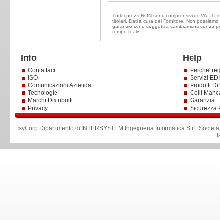
Tutti i prezzi NON sono comprensivi di IVA. Il Li
titolari. Dati a cura del Fornitore. Non possiamo e
garanzie sono soggetti a cambiamenti senza prea
tempo reale.
Info
Help
Contattaci
Perche' reg
ISO
Servizi EDI 
Comunicazioni Azienda
Prodotti Dif
Tecnologie
Colli Manc
Marchi Distribuiti
Garanzia
Privacy
Sicurezza 
IsyCorp Dipartimento di INTERSYSTEM Ingegneria Informatica S.r.l
.
Società
l