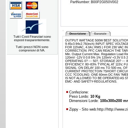
PartNumber: B00P2G050V002
.
Descrizione
Garanzie
Tutti i Costi Finanziari sono
esposti trasparentemente.
OUTPUT WATTAGE 500W BEST SOLUTION FO
9.45x3.94x2.76(inch) INPUT SPEC VOLTA
Tutti i prezzi NON sono
FOR 115VAC, 4.0A ( RMS ) FOR 230 VAC
comprensivi di IVA.
CORRECTION: PFC CAN REACH THE TARGET
Min. Output Current Max. Regulation Load R
120mV -12V 0 0.8 5% 1% 120mV +3.3V 0
OPERATING 0? --- 50?, STORAGE 20? --
EFFICIENCY: 80~83% TYPICAL AT 115V,
SIGNAL: ON DELAY 100 ms TO 500 ms,
CURRENT PROTECTOIN ?SHORT CIRCUIT P
CCC ?COOLING: ONE 60mm DC FAN ?MEE
IS NOT ALLOWED TO BE OPERATED AS 
EMC- AND SAFETY-REGULATIONS.
Confezione:
Peso Lordo:
10 Kg
Dimensioni Lorde:
100x300x200 m
Zippy - Sito web:
http://http://www.