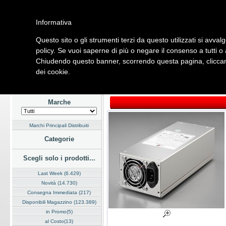
Informativa
Questo sito o gli strumenti terzi da questo utilizzati si avval
Home
Listino
Marchi
Dati Cliente
Servizi
Company
policy. Se vuoi saperne di più o negare il consenso a tutti o
Chiudendo questo banner, scorrendo questa pagina, cliccand
Hardware
Software
Fotografia
Telefonia
Audio Video
Ene
dei cookie.
Home
/
Listino
/
Hardware
/
Alimentatori
Marche
Marchi Principali Distribuiti
Categorie
Scegli solo i prodotti...
Last Week (6.429)
Novità (14.730)
Consegna Immediata (217)
Disponibili Magazzino (123.389)
in Promo(5)
al Costo(13)