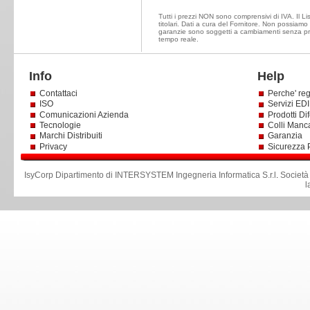
Tutti i prezzi NON sono comprensivi di IVA. Il Li
titolari. Dati a cura del Fornitore. Non possiamo e
garanzie sono soggetti a cambiamenti senza prea
tempo reale.
Info
Help
Contattaci
Perche' reg
ISO
Servizi EDI 
Comunicazioni Azienda
Prodotti Dif
Tecnologie
Colli Manc
Marchi Distribuiti
Garanzia
Privacy
Sicurezza 
IsyCorp Dipartimento di INTERSYSTEM Ingegneria Informatica S.r.l
.
Società
l