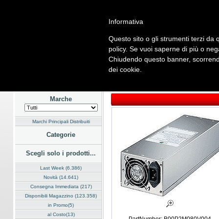
Informativa
Questo sito o gli strumenti terzi da q
Home
Listino
Marchi
Dati Cliente
Servizi
Company
policy. Se vuoi saperne di più o neg
Chiudendo questo banner, scorrendo
Hardware
Software
Fotografia
Telefonia
Audio Video
En
dei cookie.
Home
/
Listino
/
Hardware
/
Alimentatori
Marche
Marchi Principali Distribuiti
Categorie
Scegli solo i prodotti...
Last Week (6.386)
Novità (14.641)
Consegna Immediata (217)
Disponibili Magazzino (123.358)
in Promo(5)
al Costo(13)