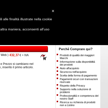
Login
/
Registrati
×
alle finalità illustrate nella cookie
ltra maniera, acconsenti all’uso
Perchè Comprare qui?
o Web )
432,37
€ + IVA
Prodotti di qualità dei maggiori
Marchi
Informazione sulla disponibilità
e Prezzo si cambiano nel
dei prodotti
o
, inserito il primo articolo.
Aiuto all'acquisto
Sicurezza nell'acquisto
Scelta della forma di pagamento
Pagamenti sicuri con transazioni
riservate
Rispetto della Privacy
Supporto nella soluzione di
problemi
Professionalità e competenza del
nostro Staff
Ricerca su richiesta di prodotti
non a Listino