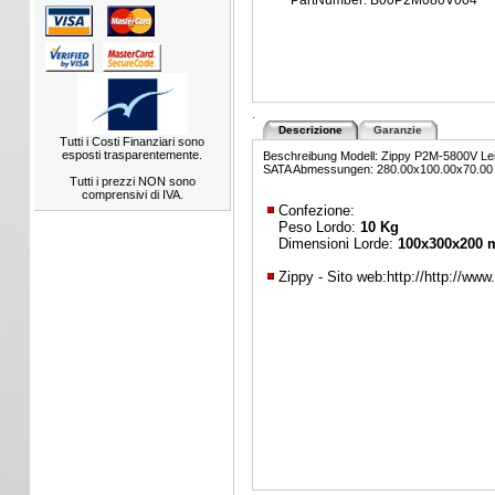
PartNumber: B00P2M080V004
.
Descrizione
Garanzie
Tutti i Costi Finanziari sono
esposti trasparentemente.
Beschreibung Modell: Zippy P2M-5800V Leis
SATA Abmessungen: 280.00x100.00x70.00
Tutti i prezzi NON sono
comprensivi di IVA.
Confezione:
Peso Lordo:
10 Kg
Dimensioni Lorde:
100x300x200
Zippy - Sito web:
http://http://ww