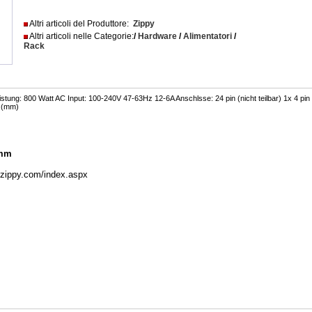
Altri articoli del Produttore:
Zippy
Altri articoli nelle Categorie:
/
Hardware
/
Alimentatori
/
Rack
tung: 800 Watt AC Input: 100-240V 47-63Hz 12-6A Anschlsse: 24 pin (nicht teilbar) 1x 4 pi
 (mm)
 mm
w.zippy.com/index.aspx