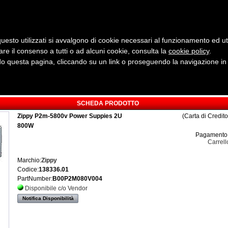
uesto utilizzati si avvalgono di cookie necessari al funzionamento ed utili 
are il consenso a tutti o ad alcuni cookie, consulta la
cookie policy
Cerca:
.
 questa pagina, cliccando su un link o proseguendo la navigazione in a
ergia
Sicurezza e Automazione
Servizi
Robotica
SCHEDA PRODOTTO
Zippy P2m-5800v Power Suppies 2U
(Carta di Credit
800W
Pagamento 
Carrell
Marchio:
Zippy
Codice:
138336.01
PartNumber:
B00P2M080V004
Disponibile c/o Vendor
Notifica Disponibilità