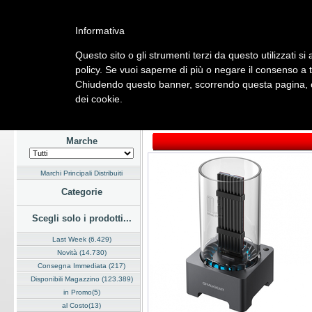
Informativa
Questo sito o gli strumenti terzi da questo utilizzati si
Home
Listino
Marchi
Dati Cliente
Servizi
Company
policy. Se vuoi saperne di più o negare il consenso a t
Chiudendo questo banner, scorrendo questa pagina, cl
Hardware
Software
Fotografia
Telefonia
Audio Video
Ene
dei cookie.
Home
/
Listino
/
Hardware
/
Storage Esterni
Marche
Marchi Principali Distribuiti
Categorie
Scegli solo i prodotti...
Last Week (6.429)
Novità (14.730)
Consegna Immediata (217)
Disponibili Magazzino (123.389)
in Promo(5)
al Costo(13)