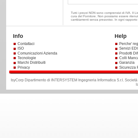
Tutti i prezzi NON sono comprensivi di IVA. Il Lis
cura del Fornitore. Non possiamo essere ritenuti 
cambiamenti senza preavviso. In ogni rapporto d
Info
Help
Contattaci
Perche' reg
ISO
Servizi EDI 
Comunicazioni Azienda
Prodotti Dif
Tecnologie
Colli Manc
Marchi Distribuiti
Garanzia
Privacy
Sicurezza 
IsyCorp Dipartimento di INTERSYSTEM Ingegneria Informatica S.r.l
.
Società
l