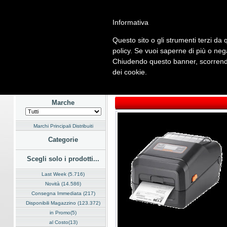
Informativa
Questo sito o gli strumenti terzi da q
Home
Listino
Marchi
Dati Cliente
Servizi
Company
policy. Se vuoi saperne di più o neg
Chiudendo questo banner, scorrendo
Hardware
Software
Fotografia
Telefonia
Audio Video
En
dei cookie.
Home
/
Listino
/
Hardware
/
Stampanti e Plotter
Marche
Marchi Principali Distribuiti
Categorie
Scegli solo i prodotti...
Last Week (5.716)
Novità (14.586)
Consegna Immediata (217)
Disponibili Magazzino (123.372)
in Promo(5)
al Costo(13)