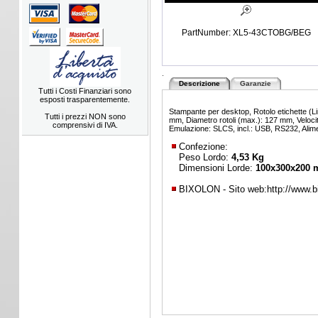
PartNumber: XL5-43CTOBG/BEG
.
Descrizione
Garanzie
Tutti i Costi Finanziari sono
esposti trasparentemente.
Stampante per desktop, Rotolo etichette (L
Tutti i prezzi NON sono
mm, Diametro rotoli (max.): 127 mm, Veloc
comprensivi di IVA.
Emulazione: SLCS, incl.: USB, RS232, Alim
Confezione:
Peso Lordo:
4,53 Kg
Dimensioni Lorde:
100x300x200
BIXOLON - Sito web:
http://www.