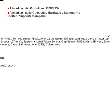
Altri articoli del Produttore:
BIXOLON
Altri articoli nelle Categorie:
/
Hardware
/
Stampanti e
Plotter
/
Supporti stampabili
De
iner-Free), Termico diretto, Risoluzione: 12 punti/mm (300 dpi), Larghezza utenza (max): 1
it (max.): 127 mm/s, Taglierina, Label Taken Sensor, Gap Sensor, USB (2.0), USB Host, Blu
entatore, Cavo di alimentazione, QSG, Colore: nero
 mm
bixolon.com