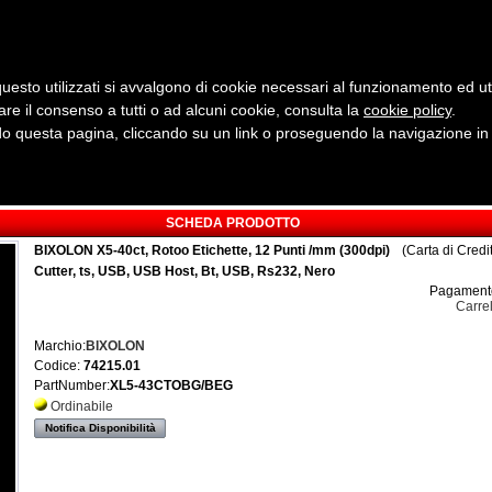
uesto utilizzati si avvalgono di cookie necessari al funzionamento ed utili 
are il consenso a tutti o ad alcuni cookie, consulta la
cookie policy
Cerca:
.
 questa pagina, cliccando su un link o proseguendo la navigazione in a
ergia
Sicurezza e Automazione
Servizi
Robotica
SCHEDA PRODOTTO
BIXOLON X5-40ct, Rotoo Etichette, 12 Punti /mm (300dpi)
(Carta di Credi
Cutter, ts, USB, USB Host, Bt, USB, Rs232, Nero
Pagamento
Carre
Marchio:
BIXOLON
Codice:
74215.01
PartNumber:
XL5-43CTOBG/BEG
Ordinabile
Notifica Disponibilità