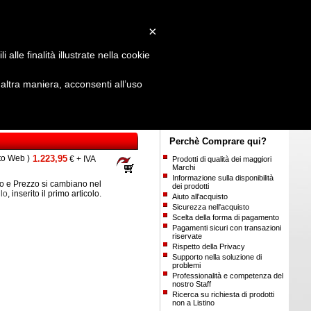
Login
/
Registrati
×
alle finalità illustrate nella cookie
ltra maniera, acconsenti all’uso
Perchè Comprare qui?
to Web )
1.223,95
€ + IVA
Prodotti di qualità dei maggiori
Marchi
Informazione sulla disponibilità
 e Prezzo si cambiano nel
dei prodotti
llo
, inserito il primo articolo.
Aiuto all'acquisto
Sicurezza nell'acquisto
Scelta della forma di pagamento
Pagamenti sicuri con transazioni
riservate
Rispetto della Privacy
Supporto nella soluzione di
problemi
Professionalità e competenza del
nostro Staff
Ricerca su richiesta di prodotti
non a Listino