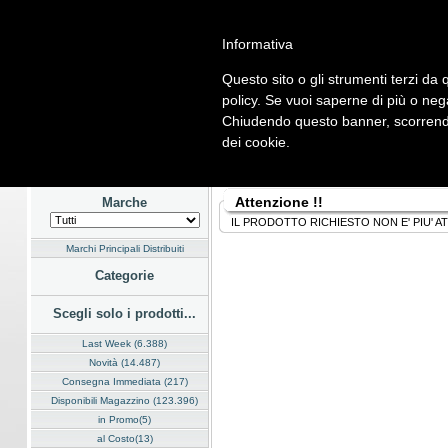
Informativa
Questo sito o gli strumenti terzi da q
Home
Listino
Marchi
Dati Cliente
Servizi
Company
policy. Se vuoi saperne di più o neg
Chiudendo questo banner, scorrendo
Hardware
Software
Fotografia
Telefonia
Audio Video
En
dei cookie.
Home
/
Listino
Attenzione !!
Marche
IL PRODOTTO RICHIESTO NON E' PIU' A
Marchi Principali Distribuiti
Categorie
Scegli solo i prodotti...
Last Week (6.388)
Novità (14.487)
Consegna Immediata (217)
Disponibili Magazzino (123.396)
in Promo(5)
al Costo(13)