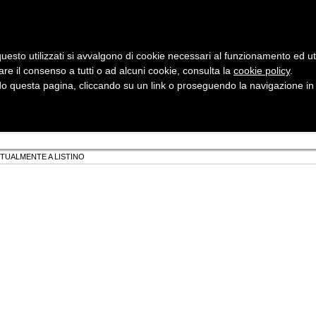
uesto utilizzati si avvalgono di cookie necessari al funzionamento ed utili 
are il consenso a tutti o ad alcuni cookie, consulta la
cookie policy
Cerca:
.
 questa pagina, cliccando su un link o proseguendo la navigazione in a
ergia
Sicurezza e Automazione
Servizi
Robotica
TTUALMENTE A LISTINO