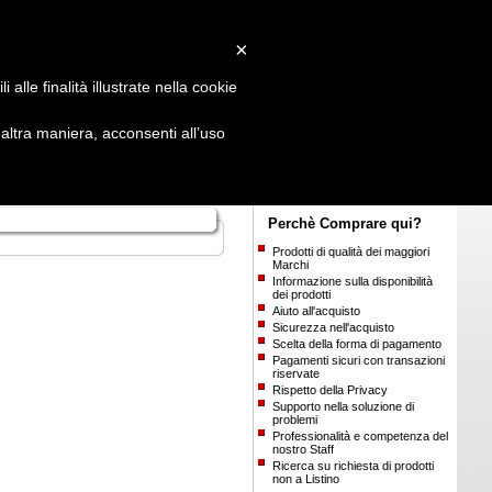
Login
/
Registrati
×
alle finalità illustrate nella cookie
ltra maniera, acconsenti all’uso
Perchè Comprare qui?
Prodotti di qualità dei maggiori
Marchi
Informazione sulla disponibilità
dei prodotti
Aiuto all'acquisto
Sicurezza nell'acquisto
Scelta della forma di pagamento
Pagamenti sicuri con transazioni
riservate
Rispetto della Privacy
Supporto nella soluzione di
problemi
Professionalità e competenza del
nostro Staff
Ricerca su richiesta di prodotti
non a Listino