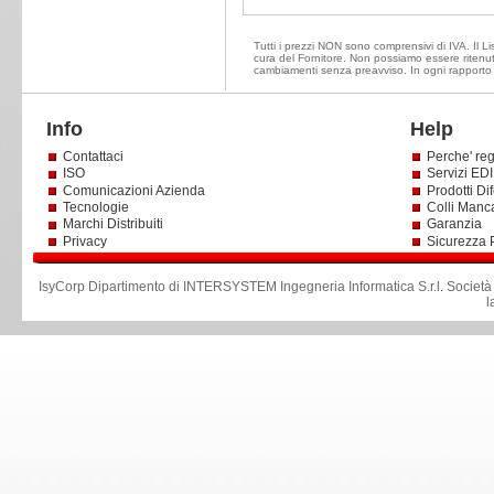
Tutti i prezzi NON sono comprensivi di IVA. Il Lis
cura del Fornitore. Non possiamo essere ritenuti 
cambiamenti senza preavviso. In ogni rapporto d
Info
Help
Contattaci
Perche' reg
ISO
Servizi EDI 
Comunicazioni Azienda
Prodotti Dif
Tecnologie
Colli Manc
Marchi Distribuiti
Garanzia
Privacy
Sicurezza 
IsyCorp Dipartimento di INTERSYSTEM Ingegneria Informatica S.r.l
.
Società
l