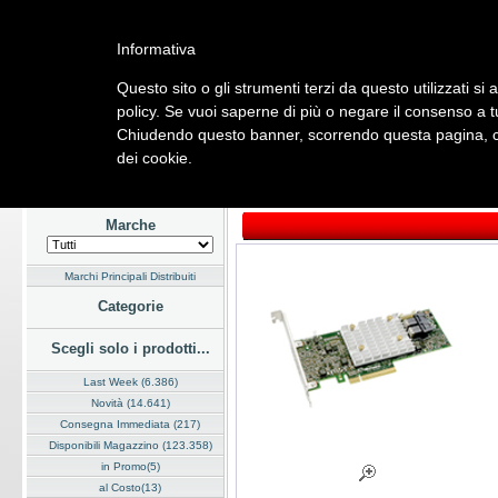
Informativa
Questo sito o gli strumenti terzi da questo utilizzati si 
Home
Listino
Marchi
Dati Cliente
Servizi
Company
policy. Se vuoi saperne di più o negare il consenso a tu
Chiudendo questo banner, scorrendo questa pagina, cli
Hardware
Software
Fotografia
Telefonia
Audio Video
Ene
dei cookie.
Home
/
Listino
/
Hardware
/
Controller
Marche
Marchi Principali Distribuiti
Categorie
Scegli solo i prodotti...
Last Week (6.386)
Novità (14.641)
Consegna Immediata (217)
Disponibili Magazzino (123.358)
in Promo(5)
al Costo(13)