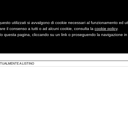
uesto utilizzati si avvalgono di cookie necessari al funzionamento ed utili 
are il consenso a tutti o ad alcuni cookie, consulta la
cookie policy
Cerca:
.
 questa pagina, cliccando su un link o proseguendo la navigazione in a
ergia
Sicurezza e Automazione
Servizi
Robotica
TTUALMENTE A LISTINO