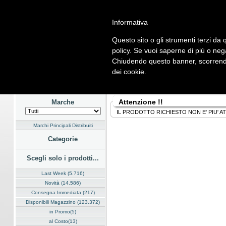
Informativa
Questo sito o gli strumenti terzi da q
Home
Listino
Marchi
Dati Cliente
Servizi
Company
policy. Se vuoi saperne di più o neg
Chiudendo questo banner, scorrendo
Hardware
Software
Fotografia
Telefonia
Audio Video
En
dei cookie.
Home
/
Listino
Attenzione !!
Marche
IL PRODOTTO RICHIESTO NON E' PIU' A
Marchi Principali Distribuiti
Categorie
Scegli solo i prodotti...
Last Week (5.716)
Novità (14.586)
Consegna Immediata (217)
Disponibili Magazzino (123.372)
in Promo(5)
al Costo(13)