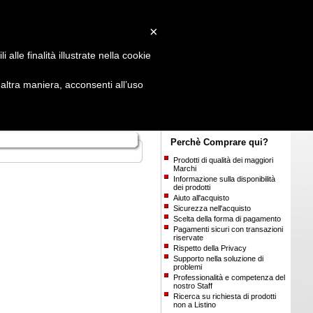
Login
/
Registrati
×
alle finalità illustrate nella cookie
ltra maniera, acconsenti all’uso
Perchè Comprare qui?
Prodotti di qualità dei maggiori
Marchi
Informazione sulla disponibilità
dei prodotti
Aiuto all'acquisto
Sicurezza nell'acquisto
Scelta della forma di pagamento
Pagamenti sicuri con transazioni
riservate
Rispetto della Privacy
Supporto nella soluzione di
problemi
Professionalità e competenza del
nostro Staff
Ricerca su richiesta di prodotti
non a Listino