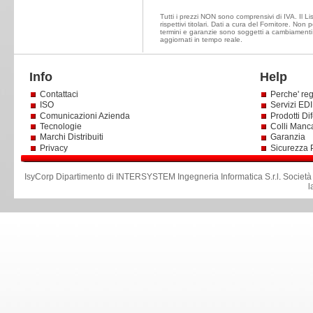
Tutti i prezzi NON sono comprensivi di IVA. Il Li
rispettivi titolari. Dati a cura del Fornitore. Non
termini e garanzie sono soggetti a cambiamenti 
aggiornati in tempo reale.
Info
Help
Contattaci
Perche' reg
ISO
Servizi EDI 
Comunicazioni Azienda
Prodotti Dif
Tecnologie
Colli Manc
Marchi Distribuiti
Garanzia
Privacy
Sicurezza 
IsyCorp Dipartimento di INTERSYSTEM Ingegneria Informatica S.r.l
.
Società
l