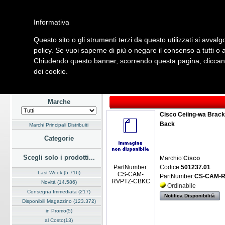
Informativa
Questo sito o gli strumenti terzi da questo utilizzati si avvalg
Home
Listino
Marchi
Dati Cliente
Servizi
Company
policy. Se vuoi saperne di più o negare il consenso a tutti o 
Chiudendo questo banner, scorrendo questa pagina, cliccando
Hardware
Software
Fotografia
Telefonia
Audio Video
Ene
dei cookie.
Home
/
Listino
/
Hardware
/
Audio Video
Marche
Cisco Ceiing-wa Brac
Back
Marchi Principali Distribuiti
Categorie
Scegli solo i prodotti...
Marchio:
Cisco
Codice:
501237.01
PartNumber:
Last Week (5.716)
CS-CAM-
PartNumber:
CS-CAM-
RVPTZ-CBKC
Novità (14.586)
Ordinabile
Consegna Immediata (217)
Notifica Disponibilità
Disponibili Magazzino (123.372)
in Promo(5)
al Costo(13)