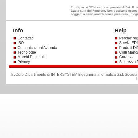
Tutti i prezzi NON sono comprensivi di IVA. Il Lis
Dati a cura del Fornitore. Non possiamo essere ri
soggetti a cambiamenti senza preavviso. In ogni
Info
Help
Contattaci
Perche' reg
ISO
Servizi EDI 
Comunicazioni Azienda
Prodotti Dif
Tecnologie
Colli Manc
Marchi Distribuiti
Garanzia
Privacy
Sicurezza 
IsyCorp Dipartimento di INTERSYSTEM Ingegneria Informatica S.r.l
.
Società
l