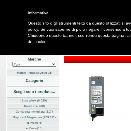
Informativa
Questo sito o gli strumenti terzi da questo utilizzati si a
Home
Listino
Marchi
Dati Cliente
Servizi
Company
policy. Se vuoi saperne di più o negare il consenso a tut
Chiudendo questo banner, scorrendo questa pagina, clic
Hardware
Software
Fotografia
Telefonia
Audio Video
Ene
dei cookie.
Home
/
Listino
/
Hardware
/
Sistemi Server
Marche
Marchi Principali Distribuiti
Categorie
Scegli solo i prodotti...
Last Week (6.620)
Novità (14.730)
Consegna Immediata (217)
Disponibili Magazzino (123.411)
in Promo(5)
al Costo(13)