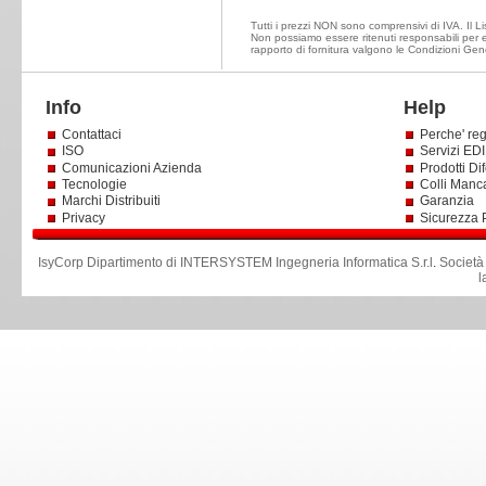
Tutti i prezzi NON sono comprensivi di IVA. Il Lis
Non possiamo essere ritenuti responsabili per ev
rapporto di fornitura valgono le Condizioni Gene
Info
Help
Contattaci
Perche' reg
ISO
Servizi EDI 
Comunicazioni Azienda
Prodotti Dif
Tecnologie
Colli Manc
Marchi Distribuiti
Garanzia
Privacy
Sicurezza 
IsyCorp Dipartimento di INTERSYSTEM Ingegneria Informatica S.r.l
.
Società
l