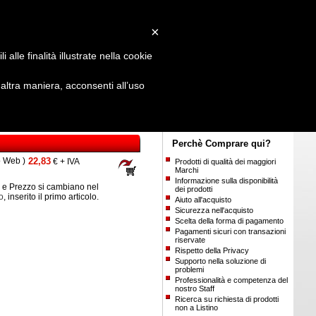
Login
/
Registrati
×
alle finalità illustrate nella cookie
ltra maniera, acconsenti all’uso
Perchè Comprare qui?
o Web )
22,83
€ + IVA
Prodotti di qualità dei maggiori
Marchi
Informazione sulla disponibilità
e Prezzo si cambiano nel
dei prodotti
o
, inserito il primo articolo.
Aiuto all'acquisto
Sicurezza nell'acquisto
Scelta della forma di pagamento
Pagamenti sicuri con transazioni
riservate
Rispetto della Privacy
Supporto nella soluzione di
problemi
Professionalità e competenza del
nostro Staff
Ricerca su richiesta di prodotti
non a Listino