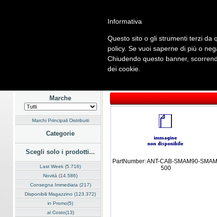
Informativa
Questo sito o gli strumenti terzi da q
Home
Listino
Marchi
Dati Cliente
Servizi
Company
policy. Se vuoi saperne di più o neg
Chiudendo questo banner, scorrendo
Hardware
Software
Fotografia
Telefonia
Audio Video
En
dei cookie.
Home
/
Listino
/
Sicurezza e Automazione
/
RFID
Marche
Marchi Principali Distribuiti
Categorie
Scegli solo i prodotti...
PartNumber: ANT-CAB-SMAM90-SMAM
Last Week (5.716)
500
Novità (14.586)
Consegna Immediata (217)
Disponibili Magazzino (123.372)
in Promo(5)
al Costo(13)