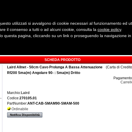
uesto utilizzati si avvalgono di cookie necessari al funzionamento ed utili 
are il consenso a tutti o ad alcuni cookie, consulta la
cookie policy
Cerca:
.
 questa pagina, cliccando su un link o proseguendo la navigazione in a
ergia
Sicurezza e Automazione
Servizi
Robotica
SCHEDA PRODOTTO
Laird Allnet - 50cm Cavo Prolunga A Bassa Attenuazione
(Carta di Credit
Rf200 Sma(m) Angolare 90- : Sma(m) Dritto
Pagamento 
Carrell
Marchio:
Laird
Codice:
270105.01
-
PartNumber:
ANT-CAB-SMAM90-SMAM-500
Ordinabile
Notifica Disponibilità