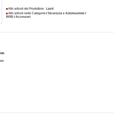
Altri articoli del Produttore:
Laird
Altri articoli nelle Categorie:
/
Sicurezza e Automazione
/
RFID
/
Accessori
 mm
com