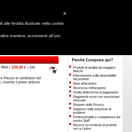
Login
/
Registrati
×
alle finalità illustrate nella cookie
ltra maniera, acconsenti all’uso
Perchè Comprare qui?
o Web )
109,00
€ + IVA
Prodotti di qualità dei maggiori
Marchi
Informazione sulla disponibilità
e Prezzo si cambiano nel
dei prodotti
o
, inserito il primo articolo.
Aiuto all'acquisto
Sicurezza nell'acquisto
Scelta della forma di pagamento
Pagamenti sicuri con transazioni
riservate
Rispetto della Privacy
Supporto nella soluzione di
problemi
Professionalità e competenza del
nostro Staff
Ricerca su richiesta di prodotti
non a Listino