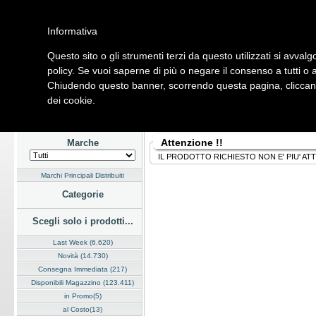
Informativa
Questo sito o gli strumenti terzi da questo utilizzati si avvalg
Home
Listino
Marchi
Dati Cliente
Servizi
Company
policy. Se vuoi saperne di più o negare il consenso a tutti o 
Chiudendo questo banner, scorrendo questa pagina, cliccando
Hardware
Software
Fotografia
Telefonia
Audio Video
Ene
dei cookie.
Home
/
Listino
Attenzione !!
Marche
IL PRODOTTO RICHIESTO NON E' PIU' AT
Marchi Principali Distribuiti
Categorie
Scegli solo i prodotti...
Last Week (6.620)
Novità (14.730)
Consegna Immediata (217)
Disponibili Magazzino (123.411)
in Promo(5)
al Costo(13)