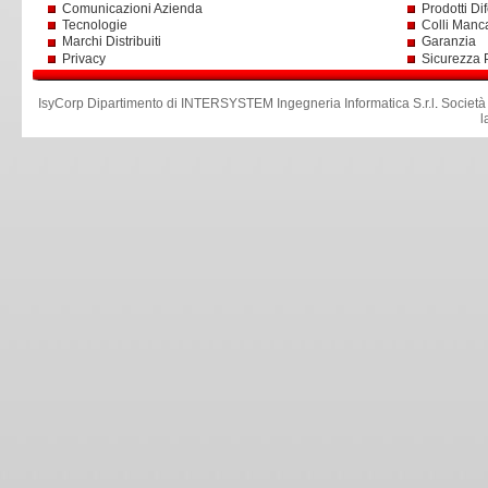
Comunicazioni Azienda
Prodotti Dif
Tecnologie
Colli Manc
Marchi Distribuiti
Garanzia
Privacy
Sicurezza 
IsyCorp Dipartimento di INTERSYSTEM Ingegneria Informatica S.r.l
.
Società
l