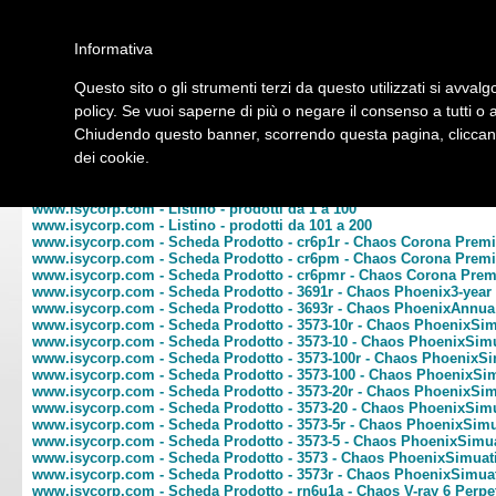
Informativa
Questo sito o gli strumenti terzi da questo utilizzati si avvalg
Home
Listino
Marchi
Dati Cliente
Servizi
Company
policy. Se vuoi saperne di più o negare il consenso a tutti o 
Chiudendo questo banner, scorrendo questa pagina, cliccando
Hardware
Software
Fotografia
Telefonia
Audio Video
Ene
dei cookie.
Home
/
Listino
www.isycorp.com - Listino - prodotti da 1 a 100
www.isycorp.com - Listino - prodotti da 101 a 200
www.isycorp.com - Scheda Prodotto - cr6p1r - Chaos Corona Pre
www.isycorp.com - Scheda Prodotto - cr6pm - Chaos Corona Pre
www.isycorp.com - Scheda Prodotto - cr6pmr - Chaos Corona Pr
www.isycorp.com - Scheda Prodotto - 3691r - Chaos Phoenix3-year
www.isycorp.com - Scheda Prodotto - 3693r - Chaos PhoenixAnnu
www.isycorp.com - Scheda Prodotto - 3573-10r - Chaos PhoenixSi
www.isycorp.com - Scheda Prodotto - 3573-10 - Chaos PhoenixSim
www.isycorp.com - Scheda Prodotto - 3573-100r - Chaos PhoenixS
www.isycorp.com - Scheda Prodotto - 3573-100 - Chaos PhoenixSi
www.isycorp.com - Scheda Prodotto - 3573-20r - Chaos PhoenixSi
www.isycorp.com - Scheda Prodotto - 3573-20 - Chaos PhoenixSim
www.isycorp.com - Scheda Prodotto - 3573-5r - Chaos PhoenixSim
www.isycorp.com - Scheda Prodotto - 3573-5 - Chaos PhoenixSimu
www.isycorp.com - Scheda Prodotto - 3573 - Chaos PhoenixSimua
www.isycorp.com - Scheda Prodotto - 3573r - Chaos PhoenixSimua
www.isycorp.com - Scheda Prodotto - rn6u1a - Chaos V-ray 6 Perp